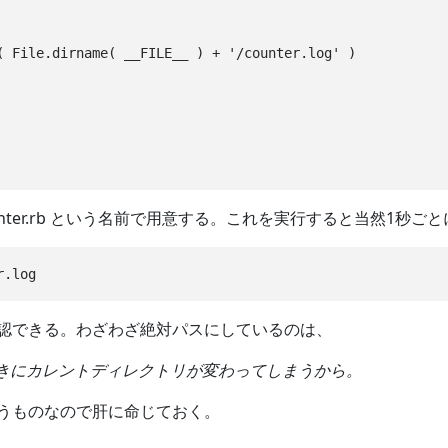
( File.dirname( __FILE__ ) + '/counter.log' )

unter.rb という名前で用意する。これを実行すると当然1
認できる。わざわざ絶対パスにしているのは、
たときにカレントディレクトリが変わってしまうから。
うものなので肝に命じておく。