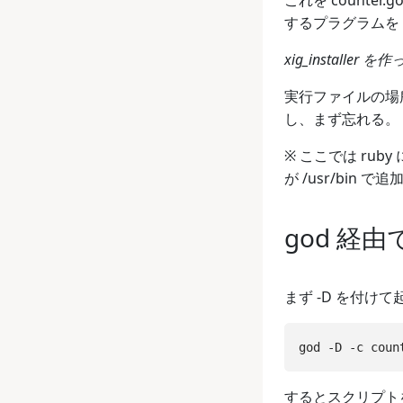
これを count
するプラグラムを 
xig_install
実行ファイルの場
し、まず忘れる。
※ ここでは rub
が /usr/bin
god 経
まず -D を付け
するとスクリプトを