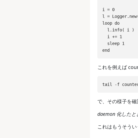
i = 0

l = Logger.new
loop do

  l.info( i )

  i += 1

  sleep 1

これを例えば co
で、その様子を確
daemon 化し
これはもうそうい