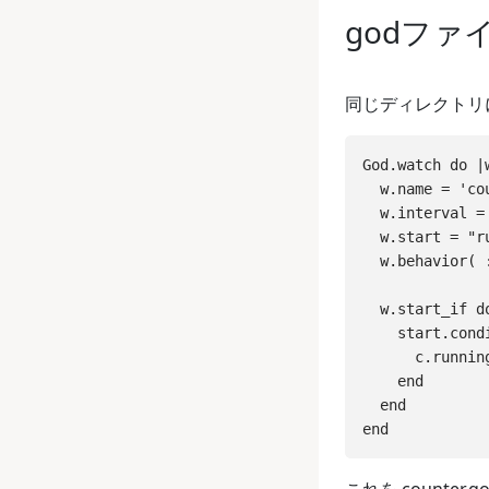
godファ
同じディレクトリ
God.watch do |w
  w.name = 'cou
  w.interval = 
  w.start = "r
  w.behavior( 
  w.start_if do
    start.cond
      c.running
    end

  end
