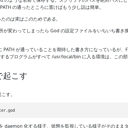
er.god のような名前で保存する。スクリプトのパスを絶対パ
PATH の通ったところに置けばもう少し話は簡単。
er を作ったのは実はこのためである。
所が変わってしまったら God の設定ファイルをいちいち書
y に PATH が通っていることを期待した書き方になっているが、Free
 で追加するプログラムがすべて /usr/local/bin に入る環境
由で起こす
て起こす。
 daemon 化する様子、状態を監視している様子がそのままタ