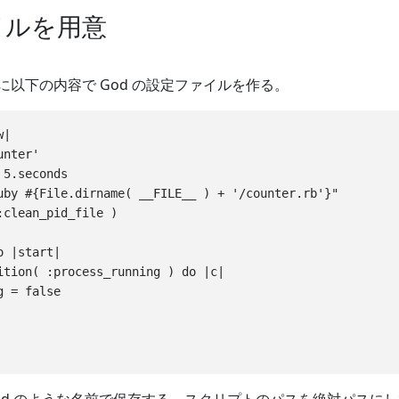
イルを用意
に以下の内容で God の設定ファイルを作る。
|

nter'

5.seconds

uby #{File.dirname( __FILE__ ) + '/counter.rb'}"

:clean_pid_file )

 |start|

ition( :process_running ) do |c|

 = false
