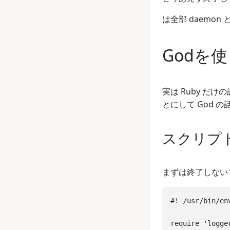
は全部 daemon 
Godを
実は Ruby だけ
とにして God 
スクリプ
まずは終了しない
#! /usr/bin/env
require 'logger