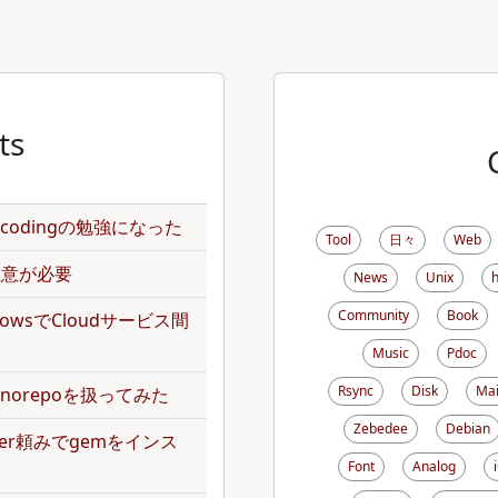
ts
のencodingの勉強になった
Tool
日々
Web
で注意が必要
News
Unix
Community
Book
kflowsでCloudサービス間
Music
Pdoc
Rsync
Disk
Mai
norepoを扱ってみた
Zebedee
Debian
dler頼みでgemをインス
Font
Analog