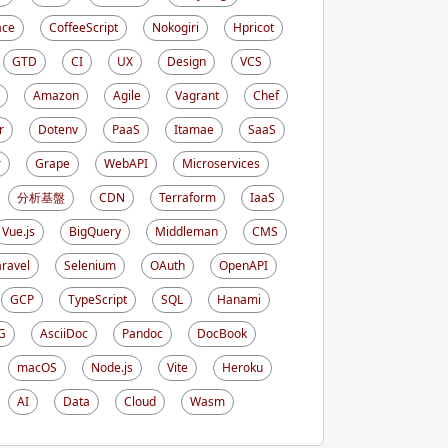
ace
CoffeeScript
Nokogiri
Hpricot
GTD
CI
UX
Design
VCS
Amazon
Agile
Vagrant
Chef
r
Dotenv
PaaS
Itamae
SaaS
r
Grape
WebAPI
Microservices
分析基盤
CDN
Terraform
IaaS
Vue.js
BigQuery
Middleman
CMS
aravel
Selenium
OAuth
OpenAPI
GCP
TypeScript
SQL
Hanami
G
AsciiDoc
Pandoc
DocBook
macOS
Node.js
Vite
Heroku
AI
Data
Cloud
Wasm