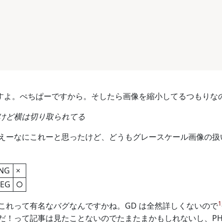
ですよ。ぺちぱーですから。そしたら画像を縮小してるつもりな
けど横は切り取られてる
えーなにこれーと思ったけど、どうもグレースケール画像の扱
NG
×
EG
○
1
これって有名なバグなんですかね。GD は全然詳しくないので
だ！って記事は見たことないのでたまたまかもしれないし、PH