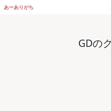
あーありがち
GDの