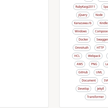
RubyKaigi2011
Sp
jQuery
Node
Kanazawa.rb
Kindle
Windows
Compose
Docker
Swagge
OmniAuth
HTTP
HCL
Webpack
AWS
PNG
L
GitHub
UML
Document
SV
Develop
Jekyll
Transformer