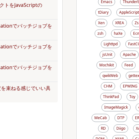
Emacs
Thunderb
トをJavaScriptの
tDiary
AppleScript
Xen
XREA
Zs
operationでバッチジョブを
zsh
haXe
Ecm
Lighttpd
FastC
operationでバッチジョブを
jsUnit
Apache
Mochikit
Feed
operationでバッチジョブを
qwikWeb
gettex
CHM
EPWING
定を束ねる感じでいい具
ThinkPad
Toy
ImageMagick
MeCab
DTP
E
RD
Diigo
X
DOM
YAML
C