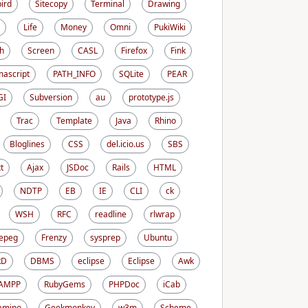
ird
Sitecopy
Terminal
Drawing
Life
Money
Omni
PukiWiki
h
Screen
CASL
Firefox
Fink
ascript
PATH_INFO
SQLite
PEAR
GI
Subversion
au
prototype.js
Trac
Template
Java
Rhino
Bloglines
CSS
del.icio.us
SBS
t
Ajax
JSDoc
Rails
HTML
NDTP
EB
IE
CLI
ck
WSH
RFC
readline
rlwrap
epeg
Frenzy
sysprep
Ubuntu
RD
DBMS
eclipse
Eclipse
Awk
AMPP
RubyGems
PHPDoc
iCab
amino
Geekmonkey
w3m
Scheme