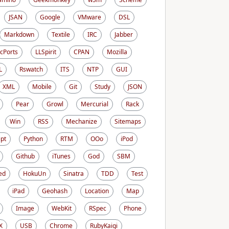
JSAN
Google
VMware
DSL
Markdown
Textile
IRC
Jabber
cPorts
LLSpirit
CPAN
Mozilla
L
Rswatch
ITS
NTP
GUI
XML
Mobile
Git
Study
JSON
Pear
Growl
Mercurial
Rack
Win
RSS
Mechanize
Sitemaps
ipt
Python
RTM
OOo
iPod
Github
iTunes
God
SBM
ed
HokuUn
Sinatra
TDD
Test
iPad
Geohash
Location
Map
Image
WebKit
RSpec
Phone
X
USB
Chrome
RubyKaigi