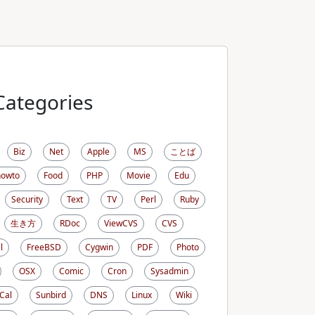
Categories
Biz
Net
Apple
MS
ことば
howto
Food
PHP
Movie
Edu
Security
Text
TV
Perl
Ruby
生き方
RDoc
ViewCVS
CVS
l
FreeBSD
Cygwin
PDF
Photo
OSX
Comic
Cron
Sysadmin
iCal
Sunbird
DNS
Linux
Wiki