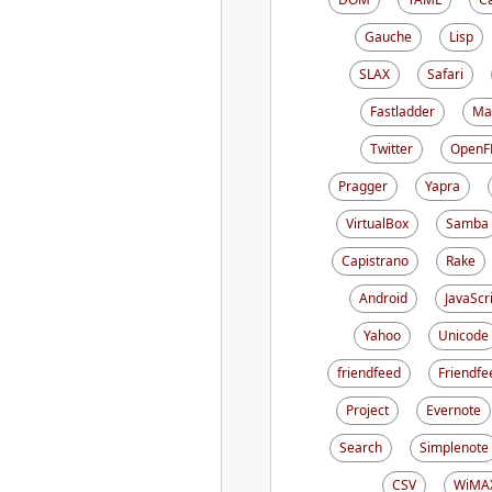
Gauche
Lisp
SLAX
Safari
Fastladder
Ma
Twitter
OpenF
Pragger
Yapra
VirtualBox
Samba
Capistrano
Rake
Android
JavaScr
Yahoo
Unicode
friendfeed
Friendfe
Project
Evernote
Search
Simplenote
CSV
WiMA