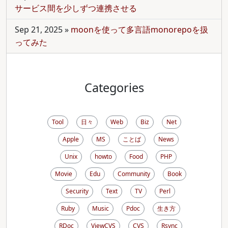
サービス間を少しずつ連携させる
Sep 21, 2025
»
moonを使って多言語monorepoを扱
ってみた
Categories
Tool
日々
Web
Biz
Net
Apple
MS
ことば
News
Unix
howto
Food
PHP
Movie
Edu
Community
Book
Security
Text
TV
Perl
Ruby
Music
Pdoc
生き方
RDoc
ViewCVS
CVS
Rsync