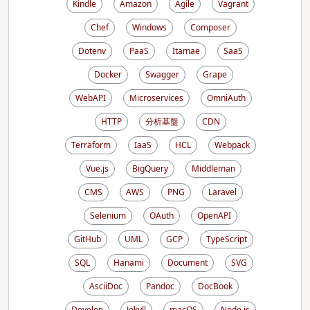
Kindle
Amazon
Agile
Vagrant
Chef
Windows
Composer
Dotenv
PaaS
Itamae
SaaS
Docker
Swagger
Grape
WebAPI
Microservices
OmniAuth
HTTP
分析基盤
CDN
Terraform
IaaS
HCL
Webpack
Vue.js
BigQuery
Middleman
CMS
AWS
PNG
Laravel
Selenium
OAuth
OpenAPI
GitHub
UML
GCP
TypeScript
SQL
Hanami
Document
SVG
AsciiDoc
Pandoc
DocBook
Develop
Jekyll
macOS
Node.js