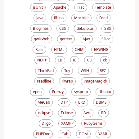
jsUnit
Apache
Trac
Template
Java
Rhino
Mochikit
Feed
Bloglines
CSS
del.icio.us
SBS
qwikWeb
gettext
Ajax
JSDoc
Rails
HTML
CHM
EPWING
NDTP
EB
IE
CLI
ck
ThinkPad
Toy
WSH
RFC
readline
rlwrap
ImageMagick
epeg
Frenzy
sysprep
Ubuntu
MeCab
DTP
ERD
DBMS
eclipse
Eclipse
Awk
RD
Diigo
XAMPP
RubyGems
PHPDoc
iCab
DOM
YAML