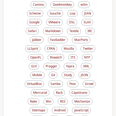
Camino
Geekmonkey
w3m
Scheme
Gauche
Lisp
JSAN
Google
VMware
DSL
SLAX
Safari
Markdown
Textile
IRC
Jabber
Fastladder
MacPorts
LLSpirit
CPAN
Mozilla
Twitter
OpenFL
Rswatch
ITS
NTP
GUI
Pragger
Yapra
XML
Mobile
Git
Study
JSON
VirtualBox
Samba
Pear
Growl
Mercurial
Rack
Capistrano
Rake
Win
RSS
Mechanize
Sitemaps
Android
JavaScript