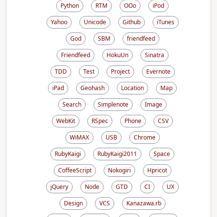
Python
RTM
OOo
iPod
Yahoo
Unicode
Github
iTunes
God
SBM
friendfeed
Friendfeed
HokuUn
Sinatra
TDD
Test
Project
Evernote
iPad
Geohash
Location
Map
Search
Simplenote
Image
WebKit
RSpec
Phone
CSV
WiMAX
USB
Chrome
RubyKaigi
RubyKaigi2011
Space
CoffeeScript
Nokogiri
Hpricot
jQuery
Node
GTD
CI
UX
Design
VCS
Kanazawa.rb