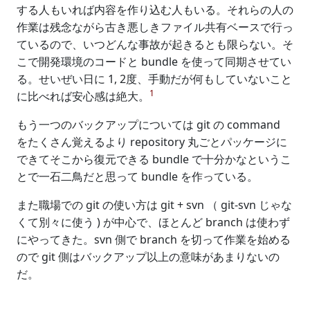
する人もいれば内容を作り込む人もいる。それらの人の
作業は残念ながら古き悪しきファイル共有ベースで行っ
ているので、いつどんな事故が起きるとも限らない。そ
こで開発環境のコードと bundle を使って同期させてい
る。せいぜい日に 1, 2度、手動だが何もしていないこと
1
に比べれば安心感は絶大。
もう一つのバックアップについては git の command
をたくさん覚えるより repository 丸ごとパッケージに
できてそこから復元できる bundle で十分かなというこ
とで一石二鳥だと思って bundle を作っている。
また職場での git の使い方は git + svn （ git-svn じゃな
くて別々に使う ) が中心で、ほとんど branch は使わず
にやってきた。svn 側で branch を切って作業を始める
ので git 側はバックアップ以上の意味があまりないの
だ。