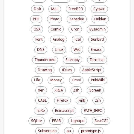
Disk
Mail
FreeBSD
Cygwin
PDF
Photo
Zebedee
Debian
OSX
Comic
Cron
Sysadmin
Font
Analog
iCal
Sunbird
DNS
Linux
Wiki
Emacs
Thunderbird
Sitecopy
Terminal
Drawing
tDiary
AppleScript
Life
Money
Omni
PukiWiki
Xen
XREA
Zsh
Screen
CASL
Firefox
Fink
zsh
haXe
Ecmascript
PATH_INFO
SQLite
PEAR
Lighttpd
FastCGI
Subversion
au
prototype.js