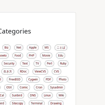
Categories
Biz
Net
Apple
MS
ことば
howto
Food
PHP
Movie
Edu
Security
Text
TV
Perl
Ruby
生き方
RDoc
ViewCVS
CVS
l
FreeBSD
Cygwin
PDF
Photo
OSX
Comic
Cron
Sysadmin
iCal
Sunbird
DNS
Linux
Wiki
ird
Sitecopy
Terminal
Drawing