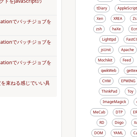
トをJavaScriptの
tDiary
AppleScript
Xen
XREA
Zs
operationでバッチジョブを
zsh
haXe
Ecm
Lighttpd
FastC
operationでバッチジョブを
jsUnit
Apache
Mochikit
Feed
operationでバッチジョブを
qwikWeb
gettex
CHM
EPWING
定を束ねる感じでいい具
ThinkPad
Toy
ImageMagick
MeCab
DTP
E
RD
Diigo
X
DOM
YAML
C