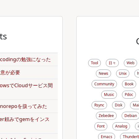
ts
のencodingの勉強になった
Tool
日々
Web
で注意が必要
News
Unix
Community
Book
kflowsでCloudサービス間
Music
Pdoc
Rsync
Disk
Mai
norepoを扱ってみた
Zebedee
Debian
dler頼みでgemをインス
Font
Analog
Emacs
Thunderb