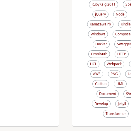
RubyKaigi2011
Sp
jQuery
Node
Kanazawa.rb
Kindle
Windows
Compose
Docker
Swagge
OmniAuth
HTTP
HCL
Webpack
AWS
PNG
L
GitHub
UML
Document
SV
Develop
Jekyll
Transformer