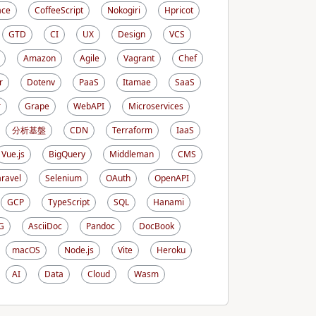
ace
CoffeeScript
Nokogiri
Hpricot
GTD
CI
UX
Design
VCS
Amazon
Agile
Vagrant
Chef
r
Dotenv
PaaS
Itamae
SaaS
r
Grape
WebAPI
Microservices
分析基盤
CDN
Terraform
IaaS
Vue.js
BigQuery
Middleman
CMS
aravel
Selenium
OAuth
OpenAPI
GCP
TypeScript
SQL
Hanami
G
AsciiDoc
Pandoc
DocBook
macOS
Node.js
Vite
Heroku
AI
Data
Cloud
Wasm