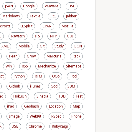
JSAN
Google
VMware
DSL
Markdown
Textile
IRC
Jabber
cPorts
LLSpirit
CPAN
Mozilla
L
Rswatch
ITS
NTP
GUI
XML
Mobile
Git
Study
JSON
Pear
Growl
Mercurial
Rack
Win
RSS
Mechanize
Sitemaps
ipt
Python
RTM
OOo
iPod
Github
iTunes
God
SBM
ed
HokuUn
Sinatra
TDD
Test
iPad
Geohash
Location
Map
Image
WebKit
RSpec
Phone
X
USB
Chrome
RubyKaigi