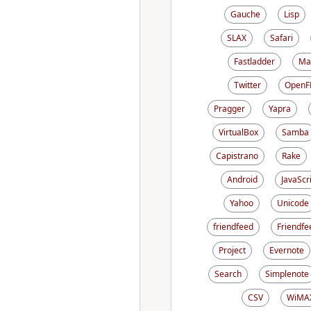
Gauche
Lisp
SLAX
Safari
Fastladder
Ma
Twitter
OpenF
Pragger
Yapra
VirtualBox
Samba
Capistrano
Rake
Android
JavaScr
Yahoo
Unicode
friendfeed
Friendfe
Project
Evernote
Search
Simplenote
CSV
WiMA