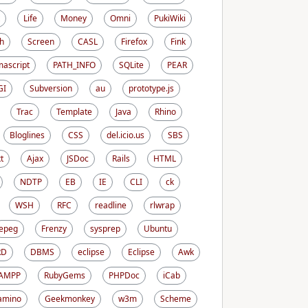
Life
Money
Omni
PukiWiki
h
Screen
CASL
Firefox
Fink
ascript
PATH_INFO
SQLite
PEAR
GI
Subversion
au
prototype.js
Trac
Template
Java
Rhino
Bloglines
CSS
del.icio.us
SBS
t
Ajax
JSDoc
Rails
HTML
NDTP
EB
IE
CLI
ck
WSH
RFC
readline
rlwrap
epeg
Frenzy
sysprep
Ubuntu
RD
DBMS
eclipse
Eclipse
Awk
AMPP
RubyGems
PHPDoc
iCab
amino
Geekmonkey
w3m
Scheme