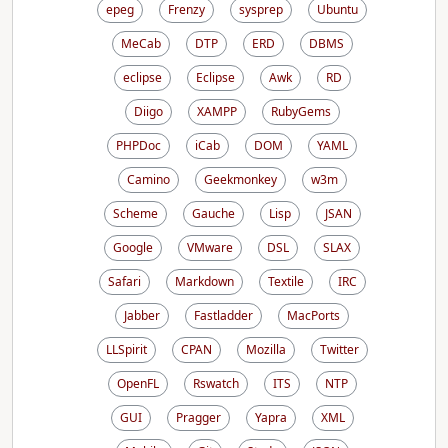
epeg
Frenzy
sysprep
Ubuntu
MeCab
DTP
ERD
DBMS
eclipse
Eclipse
Awk
RD
Diigo
XAMPP
RubyGems
PHPDoc
iCab
DOM
YAML
Camino
Geekmonkey
w3m
Scheme
Gauche
Lisp
JSAN
Google
VMware
DSL
SLAX
Safari
Markdown
Textile
IRC
Jabber
Fastladder
MacPorts
LLSpirit
CPAN
Mozilla
Twitter
OpenFL
Rswatch
ITS
NTP
GUI
Pragger
Yapra
XML