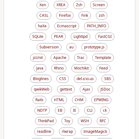
Xen
XREA
Zsh
Screen
CASL
Firefox
Fink
zsh
haXe
Ecmascript
PATH_INFO
SQLite
PEAR
Lighttpd
FastCGI
Subversion
au
prototype.js
jsUnit
Apache
Trac
Template
Java
Rhino
Mochikit
Feed
Bloglines
CSS
del.icio.us
SBS
qwikWeb
gettext
Ajax
JSDoc
Rails
HTML
CHM
EPWING
NDTP
EB
IE
CLI
ck
ThinkPad
Toy
WSH
RFC
readline
rlwrap
ImageMagick