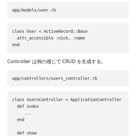
class User < ActiveRecord::Base

  attr_accessible :nick, :name

Controller は例の感じで CRUD を生成する。
class UsersController < ApplicationController

  def index

     ...

  end

  def show
