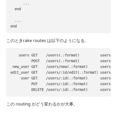
      ...

  end

  ...

このときrake routes は以下のようになる。
    users GET    /users(.:format)          users#in
          POST   /users(.:format)          users#cr
 new_user GET    /users/new(.:format)      users#ne
edit_user GET    /users/:id/edit(.:format) users#ed
     user GET    /users/:id(.:format)      users#sh
          PUT    /users/:id(.:format)      users#up
この routing がどう変わるかが大事。