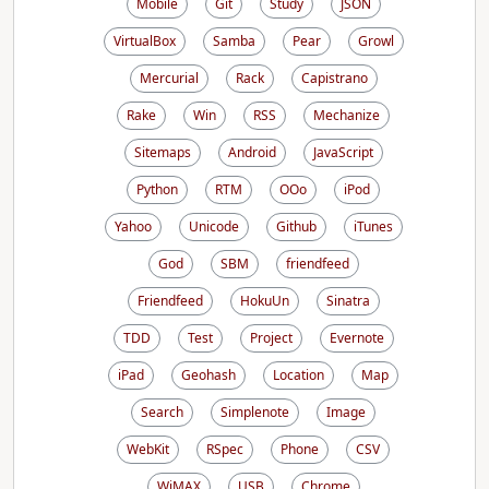
Mobile
Git
Study
JSON
VirtualBox
Samba
Pear
Growl
Mercurial
Rack
Capistrano
Rake
Win
RSS
Mechanize
Sitemaps
Android
JavaScript
Python
RTM
OOo
iPod
Yahoo
Unicode
Github
iTunes
God
SBM
friendfeed
Friendfeed
HokuUn
Sinatra
TDD
Test
Project
Evernote
iPad
Geohash
Location
Map
Search
Simplenote
Image
WebKit
RSpec
Phone
CSV
WiMAX
USB
Chrome