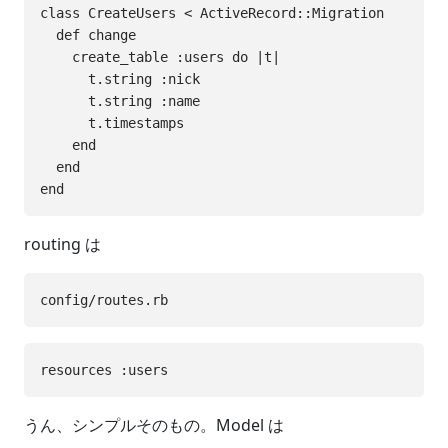
class CreateUsers < ActiveRecord::Migration

  def change

    create_table :users do |t|

      t.string :nick

      t.string :name

      t.timestamps

    end

  end

routing は
うん、シンプルそのもの。Model は