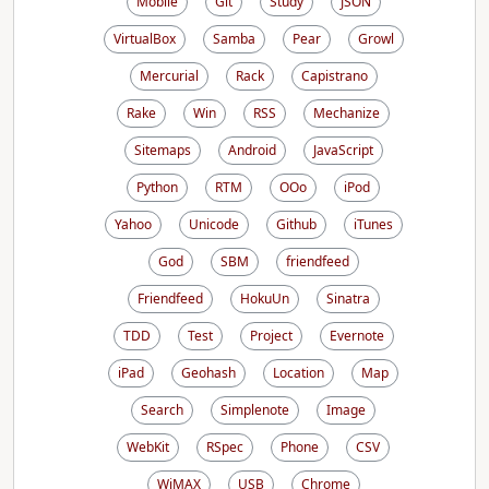
Mobile
Git
Study
JSON
VirtualBox
Samba
Pear
Growl
Mercurial
Rack
Capistrano
Rake
Win
RSS
Mechanize
Sitemaps
Android
JavaScript
Python
RTM
OOo
iPod
Yahoo
Unicode
Github
iTunes
God
SBM
friendfeed
Friendfeed
HokuUn
Sinatra
TDD
Test
Project
Evernote
iPad
Geohash
Location
Map
Search
Simplenote
Image
WebKit
RSpec
Phone
CSV
WiMAX
USB
Chrome