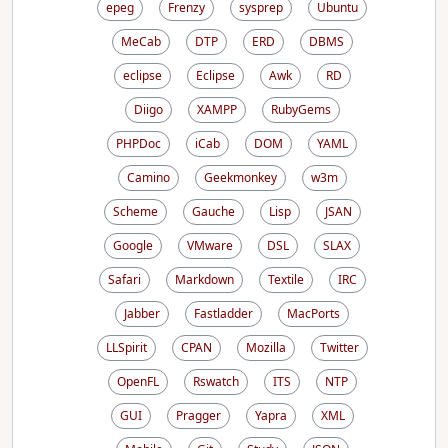
epeg
Frenzy
sysprep
Ubuntu
MeCab
DTP
ERD
DBMS
eclipse
Eclipse
Awk
RD
Diigo
XAMPP
RubyGems
PHPDoc
iCab
DOM
YAML
Camino
Geekmonkey
w3m
Scheme
Gauche
Lisp
JSAN
Google
VMware
DSL
SLAX
Safari
Markdown
Textile
IRC
Jabber
Fastladder
MacPorts
LLSpirit
CPAN
Mozilla
Twitter
OpenFL
Rswatch
ITS
NTP
GUI
Pragger
Yapra
XML