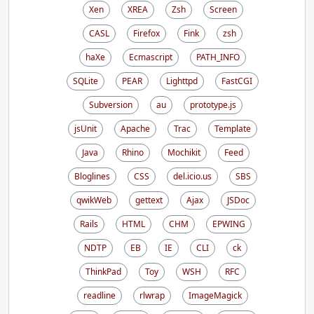
Xen
XREA
Zsh
Screen
CASL
Firefox
Fink
zsh
haXe
Ecmascript
PATH_INFO
SQLite
PEAR
Lighttpd
FastCGI
Subversion
au
prototype.js
jsUnit
Apache
Trac
Template
Java
Rhino
Mochikit
Feed
Bloglines
CSS
del.icio.us
SBS
qwikWeb
gettext
Ajax
JSDoc
Rails
HTML
CHM
EPWING
NDTP
EB
IE
CLI
ck
ThinkPad
Toy
WSH
RFC
readline
rlwrap
ImageMagick