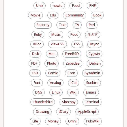
Unix
howto
Food
PHP
Movie
Edu
Community
Book
Security
Text
TV
Perl
Ruby
Music
Pdoc
生き方
RDoc
ViewCVS
CVS
Rsync
Disk
Mail
FreeBSD
Cygwin
PDF
Photo
Zebedee
Debian
OSX
Comic
Cron
Sysadmin
Font
Analog
iCal
Sunbird
DNS
Linux
Wiki
Emacs
Thunderbird
Sitecopy
Terminal
Drawing
tDiary
AppleScript
Life
Money
Omni
PukiWiki