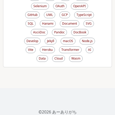
Selenium
OAuth
OpenAPI
GitHub
UML
GCP
TypeScript
SQL
Hanami
Document
SVG
AsciiDoc
Pandoc
DocBook
Develop
Jekyll
macOS
Node.js
Vite
Heroku
Transformer
AI
Data
Cloud
Wasm
©2026 あーありがち