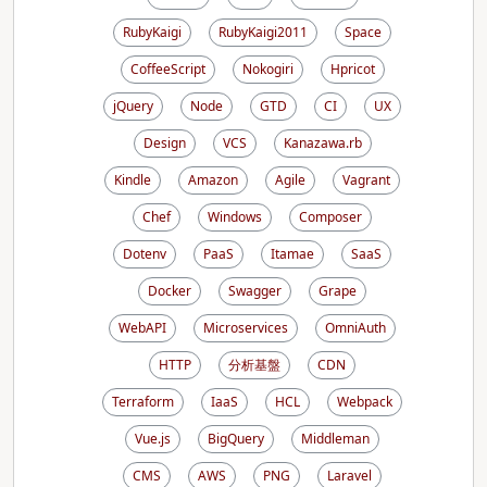
RubyKaigi
RubyKaigi2011
Space
CoffeeScript
Nokogiri
Hpricot
jQuery
Node
GTD
CI
UX
Design
VCS
Kanazawa.rb
Kindle
Amazon
Agile
Vagrant
Chef
Windows
Composer
Dotenv
PaaS
Itamae
SaaS
Docker
Swagger
Grape
WebAPI
Microservices
OmniAuth
HTTP
分析基盤
CDN
Terraform
IaaS
HCL
Webpack
Vue.js
BigQuery
Middleman
CMS
AWS
PNG
Laravel