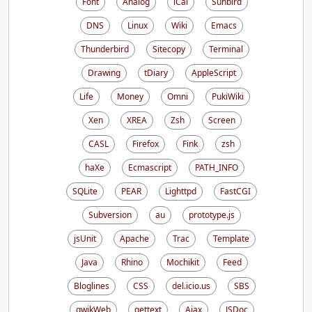
Font
Analog
iCal
Sunbird
DNS
Linux
Wiki
Emacs
Thunderbird
Sitecopy
Terminal
Drawing
tDiary
AppleScript
Life
Money
Omni
PukiWiki
Xen
XREA
Zsh
Screen
CASL
Firefox
Fink
zsh
haXe
Ecmascript
PATH_INFO
SQLite
PEAR
Lighttpd
FastCGI
Subversion
au
prototype.js
jsUnit
Apache
Trac
Template
Java
Rhino
Mochikit
Feed
Bloglines
CSS
del.icio.us
SBS
qwikWeb
gettext
Ajax
JSDoc