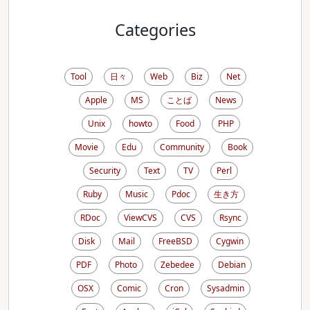
Categories
Tool
日々
Web
Biz
Net
Apple
MS
ことば
News
Unix
howto
Food
PHP
Movie
Edu
Community
Book
Security
Text
TV
Perl
Ruby
Music
Pdoc
生き方
RDoc
ViewCVS
CVS
Rsync
Disk
Mail
FreeBSD
Cygwin
PDF
Photo
Zebedee
Debian
OSX
Comic
Cron
Sysadmin