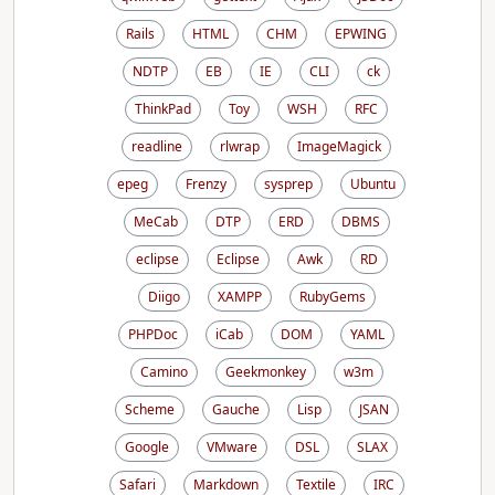
Rails
HTML
CHM
EPWING
NDTP
EB
IE
CLI
ck
ThinkPad
Toy
WSH
RFC
readline
rlwrap
ImageMagick
epeg
Frenzy
sysprep
Ubuntu
MeCab
DTP
ERD
DBMS
eclipse
Eclipse
Awk
RD
Diigo
XAMPP
RubyGems
PHPDoc
iCab
DOM
YAML
Camino
Geekmonkey
w3m
Scheme
Gauche
Lisp
JSAN
Google
VMware
DSL
SLAX
Safari
Markdown
Textile
IRC