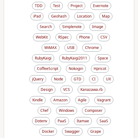
TDD
Test
Project
Evernote
iPad
Geohash
Location
Map
Search
Simplenote
Image
WebKit
RSpec
Phone
CSV
WiMAX
USB
Chrome
RubyKaigi
RubyKaigi2011
Space
CoffeeScript
Nokogiri
Hpricot
jQuery
Node
GTD
CI
UX
Design
VCS
Kanazawa.rb
Kindle
Amazon
Agile
Vagrant
Chef
Windows
Composer
Dotenv
PaaS
Itamae
SaaS
Docker
Swagger
Grape