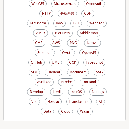
WebAPI
Microservices
OmniAuth
HTTP
分析基盤
CDN
Terraform
IaaS
HCL
Webpack
Vue.js
BigQuery
Middleman
CMS
AWS
PNG
Laravel
Selenium
OAuth
OpenAPI
GitHub
UML
GCP
TypeScript
SQL
Hanami
Document
SVG
AsciiDoc
Pandoc
DocBook
Develop
Jekyll
macOS
Node.js
Vite
Heroku
Transformer
AI
Data
Cloud
Wasm