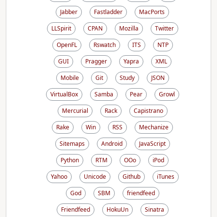
Jabber
Fastladder
MacPorts
LLSpirit
CPAN
Mozilla
Twitter
OpenFL
Rswatch
ITS
NTP
GUI
Pragger
Yapra
XML
Mobile
Git
Study
JSON
VirtualBox
Samba
Pear
Growl
Mercurial
Rack
Capistrano
Rake
Win
RSS
Mechanize
Sitemaps
Android
JavaScript
Python
RTM
OOo
iPod
Yahoo
Unicode
Github
iTunes
God
SBM
friendfeed
Friendfeed
HokuUn
Sinatra