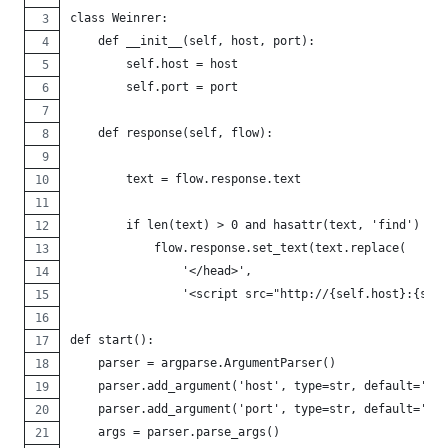
class Weinrer:
    def __init__(self, host, port):
        self.host = host
        self.port = port
    def response(self, flow):
        text = flow.response.text
        if len(text) > 0 and hasattr(text, 'find') and
            flow.response.set_text(text.replace(
                '</head>',
                '<script src="http://{self.host}:{self
def start():
    parser = argparse.ArgumentParser()
    parser.add_argument('host', type=str, default='loc
    parser.add_argument('port', type=str, default='808
    args = parser.parse_args()