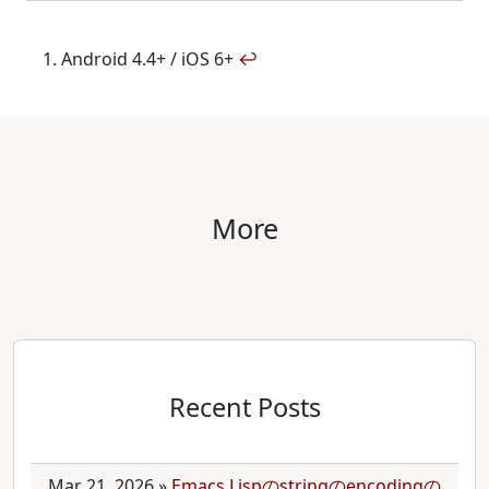
Android 4.4+ / iOS 6+
↩
More
Recent Posts
Mar 21, 2026
»
Emacs Lispのstringのencodingの