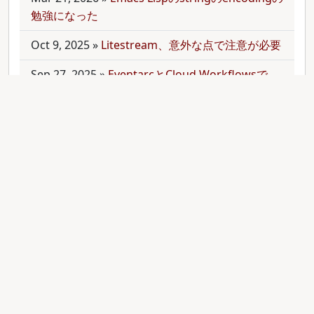
勉強になった
Oct 9, 2025
»
Litestream、意外な点で注意が必要
Sep 27, 2025
»
EventarcとCloud Workflowsで
Cloudサービス間を少しずつ連携させる
Sep 21, 2025
»
moonを使って多言語monorepo
を扱ってみた
Sep 9, 2025
»
公開のmonorepoでbundler頼みで
gemをインストールする
Aug 28, 2025
»
RubyのMethodオブジェクトを
JavaScriptのfunctionと比較する
Aug 27, 2025
»
ActiveRecordとdry-operationで
バッチジョブをお手軽に管理してみる(3)
Aug 24, 2025
»
ActiveRecordとdry-operationで