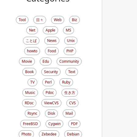
Tool
日々
Web
Biz
Net
Apple
MS
ことば
News
Unix
howto
Food
PHP
Movie
Edu
Community
Book
Security
Text
TV
Perl
Ruby
Music
Pdoc
生き方
RDoc
ViewCVS
CVS
Rsync
Disk
Mail
FreeBSD
Cygwin
PDF
Photo
Zebedee
Debian