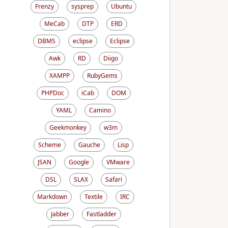
Frenzy
sysprep
Ubuntu
MeCab
DTP
ERD
DBMS
eclipse
Eclipse
Awk
RD
Diigo
XAMPP
RubyGems
PHPDoc
iCab
DOM
YAML
Camino
Geekmonkey
w3m
Scheme
Gauche
Lisp
cript></head>'.format(self=self)))
JSAN
Google
VMware
DSL
SLAX
Safari
Markdown
Textile
IRC
Jabber
Fastladder