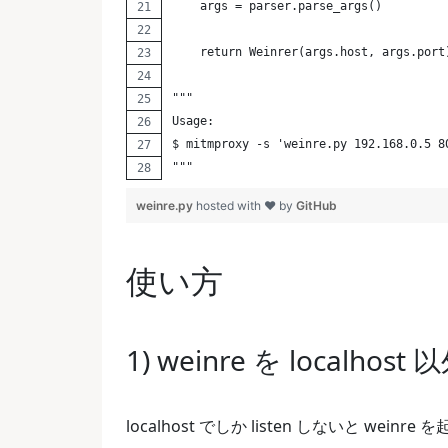
    args = parser.parse_args()
    return Weinrer(args.host, args.port
"""
Usage:
$ mitmproxy -s 'weinre.py 192.168.0.5 8
"""
weinre.py
hosted with ❤ by
GitHub
使い方
1) weinre を localh
localhost でしか listen しないと wei