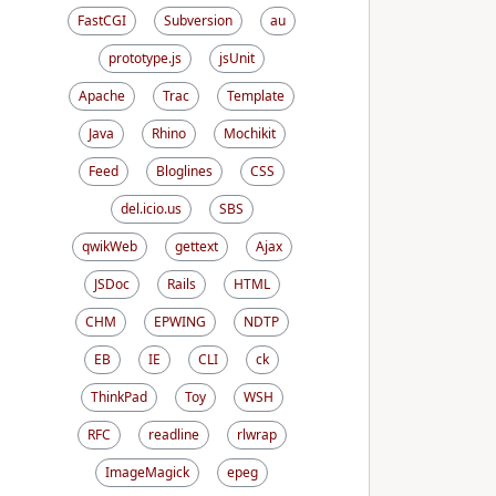
FastCGI
Subversion
au
prototype.js
jsUnit
Apache
Trac
Template
Java
Rhino
Mochikit
Feed
Bloglines
CSS
del.icio.us
SBS
qwikWeb
gettext
Ajax
JSDoc
Rails
HTML
CHM
EPWING
NDTP
EB
IE
CLI
ck
ThinkPad
Toy
WSH
RFC
readline
rlwrap
ImageMagick
epeg