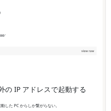
)
080'
view raw
ost 以外の IP アドレスで起動する
nre を起動した PC からしか繋がらない。