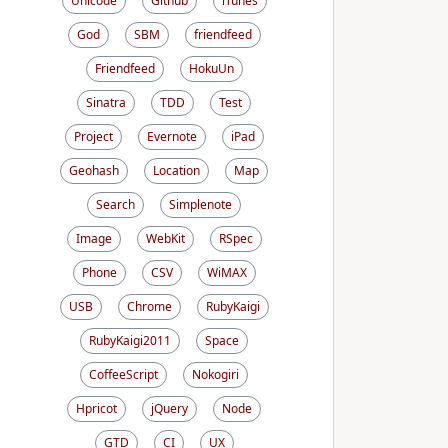
Unicode
Github
iTunes
God
SBM
friendfeed
Friendfeed
HokuUn
Sinatra
TDD
Test
Project
Evernote
iPad
Geohash
Location
Map
Search
Simplenote
Image
WebKit
RSpec
Phone
CSV
WiMAX
USB
Chrome
RubyKaigi
RubyKaigi2011
Space
CoffeeScript
Nokogiri
Hpricot
jQuery
Node
GTD
CI
UX