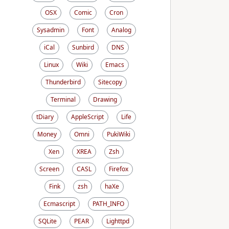
OSX
Comic
Cron
Sysadmin
Font
Analog
iCal
Sunbird
DNS
Linux
Wiki
Emacs
Thunderbird
Sitecopy
Terminal
Drawing
tDiary
AppleScript
Life
Money
Omni
PukiWiki
Xen
XREA
Zsh
Screen
CASL
Firefox
Fink
zsh
haXe
Ecmascript
PATH_INFO
SQLite
PEAR
Lighttpd