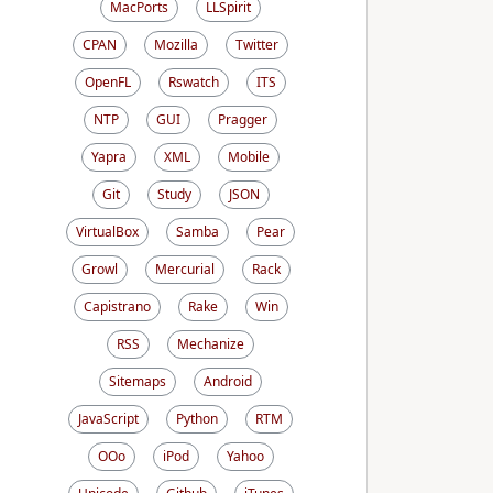
MacPorts
LLSpirit
CPAN
Mozilla
Twitter
OpenFL
Rswatch
ITS
NTP
GUI
Pragger
Yapra
XML
Mobile
Git
Study
JSON
VirtualBox
Samba
Pear
Growl
Mercurial
Rack
Capistrano
Rake
Win
RSS
Mechanize
Sitemaps
Android
JavaScript
Python
RTM
OOo
iPod
Yahoo