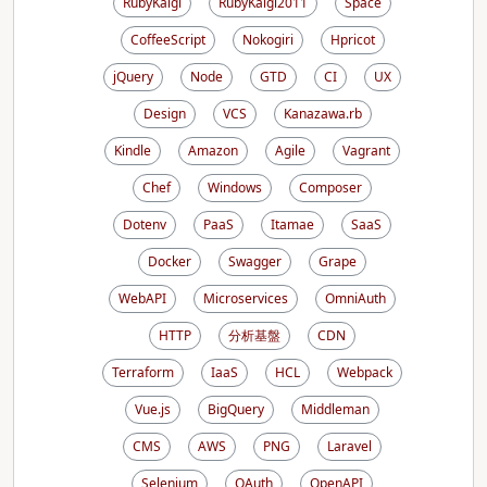
RubyKaigi
RubyKaigi2011
Space
CoffeeScript
Nokogiri
Hpricot
jQuery
Node
GTD
CI
UX
Design
VCS
Kanazawa.rb
Kindle
Amazon
Agile
Vagrant
Chef
Windows
Composer
Dotenv
PaaS
Itamae
SaaS
Docker
Swagger
Grape
WebAPI
Microservices
OmniAuth
HTTP
分析基盤
CDN
Terraform
IaaS
HCL
Webpack
Vue.js
BigQuery
Middleman
CMS
AWS
PNG
Laravel
Selenium
OAuth
OpenAPI