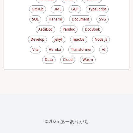
GitHub
UML
GCP
TypeScript
SQL
Hanami
Document
SVG
AsciiDoc
Pandoc
DocBook
Develop
Jekyll
macOS
Node.js
Vite
Heroku
Transformer
AI
Data
Cloud
Wasm
©2026 あーありがち