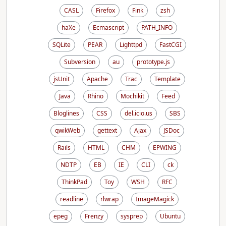
CASL
Firefox
Fink
zsh
haXe
Ecmascript
PATH_INFO
SQLite
PEAR
Lighttpd
FastCGI
Subversion
au
prototype.js
jsUnit
Apache
Trac
Template
Java
Rhino
Mochikit
Feed
Bloglines
CSS
del.icio.us
SBS
qwikWeb
gettext
Ajax
JSDoc
Rails
HTML
CHM
EPWING
NDTP
EB
IE
CLI
ck
ThinkPad
Toy
WSH
RFC
readline
rlwrap
ImageMagick
epeg
Frenzy
sysprep
Ubuntu