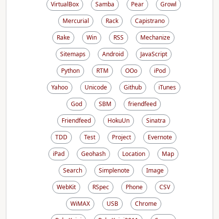
VirtualBox
Samba
Pear
Growl
Mercurial
Rack
Capistrano
Rake
Win
RSS
Mechanize
Sitemaps
Android
JavaScript
Python
RTM
OOo
iPod
Yahoo
Unicode
Github
iTunes
God
SBM
friendfeed
Friendfeed
HokuUn
Sinatra
TDD
Test
Project
Evernote
iPad
Geohash
Location
Map
Search
Simplenote
Image
WebKit
RSpec
Phone
CSV
WiMAX
USB
Chrome