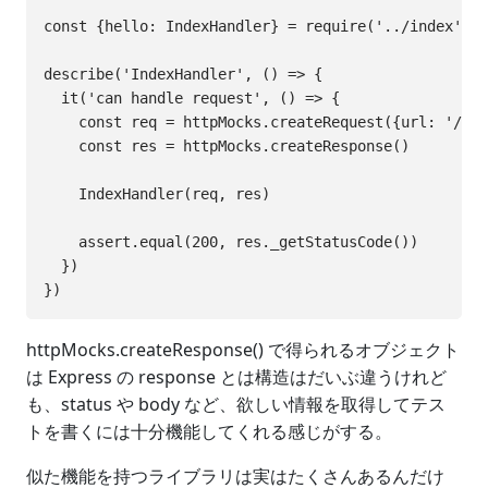
const {hello: IndexHandler} = require('../index')

describe('IndexHandler', () => {

  it('can handle request', () => {

    const req = httpMocks.createRequest({url: '/'})

    const res = httpMocks.createResponse()

    IndexHandler(req, res)

    assert.equal(200, res._getStatusCode())

  })

httpMocks.createResponse() で得られるオブジェクト
は Express の response とは構造はだいぶ違うけれど
も、status や body など、欲しい情報を取得してテス
トを書くには十分機能してくれる感じがする。
似た機能を持つライブラリは実はたくさんあるんだけ