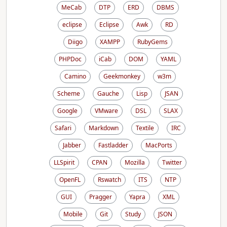
MeCab
DTP
ERD
DBMS
eclipse
Eclipse
Awk
RD
Diigo
XAMPP
RubyGems
PHPDoc
iCab
DOM
YAML
Camino
Geekmonkey
w3m
Scheme
Gauche
Lisp
JSAN
Google
VMware
DSL
SLAX
Safari
Markdown
Textile
IRC
Jabber
Fastladder
MacPorts
LLSpirit
CPAN
Mozilla
Twitter
OpenFL
Rswatch
ITS
NTP
GUI
Pragger
Yapra
XML
Mobile
Git
Study
JSON