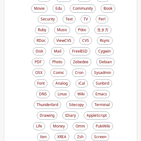
Movie
Edu
Community
Book
Security
Text
TV
Perl
Ruby
Music
Pdoc
生き方
RDoc
ViewCVS
CVS
Rsync
Disk
Mail
FreeBSD
Cygwin
PDF
Photo
Zebedee
Debian
OSX
Comic
Cron
Sysadmin
Font
Analog
iCal
Sunbird
DNS
Linux
Wiki
Emacs
Thunderbird
Sitecopy
Terminal
Drawing
tDiary
AppleScript
Life
Money
Omni
PukiWiki
Xen
XREA
Zsh
Screen