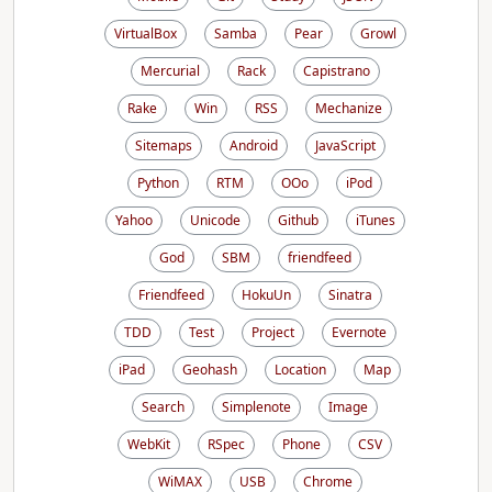
VirtualBox
Samba
Pear
Growl
Mercurial
Rack
Capistrano
Rake
Win
RSS
Mechanize
Sitemaps
Android
JavaScript
Python
RTM
OOo
iPod
Yahoo
Unicode
Github
iTunes
God
SBM
friendfeed
Friendfeed
HokuUn
Sinatra
TDD
Test
Project
Evernote
iPad
Geohash
Location
Map
Search
Simplenote
Image
WebKit
RSpec
Phone
CSV
WiMAX
USB
Chrome