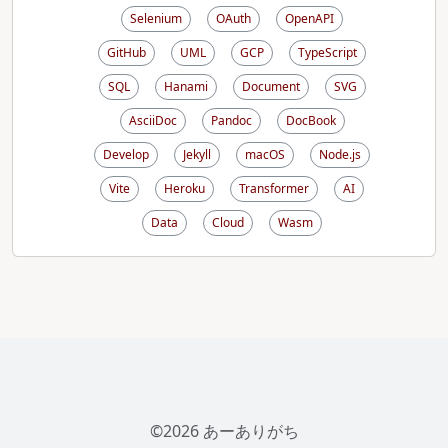
Selenium
OAuth
OpenAPI
GitHub
UML
GCP
TypeScript
SQL
Hanami
Document
SVG
AsciiDoc
Pandoc
DocBook
Develop
Jekyll
macOS
Node.js
Vite
Heroku
Transformer
AI
Data
Cloud
Wasm
©2026 あーありがち