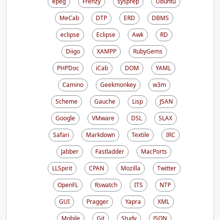
epeg
Frenzy
sysprep
Ubuntu
MeCab
DTP
ERD
DBMS
eclipse
Eclipse
Awk
RD
Diigo
XAMPP
RubyGems
PHPDoc
iCab
DOM
YAML
Camino
Geekmonkey
w3m
Scheme
Gauche
Lisp
JSAN
Google
VMware
DSL
SLAX
Safari
Markdown
Textile
IRC
Jabber
Fastladder
MacPorts
LLSpirit
CPAN
Mozilla
Twitter
OpenFL
Rswatch
ITS
NTP
GUI
Pragger
Yapra
XML
Mobile
Git
Study
JSON