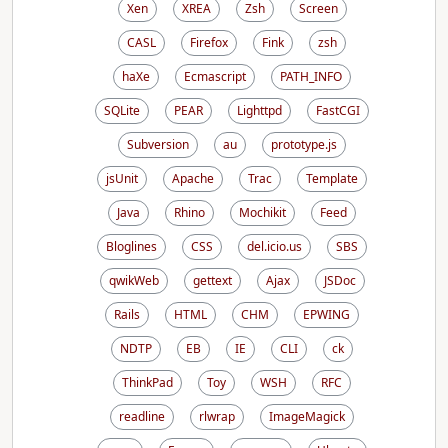
Xen
XREA
Zsh
Screen
CASL
Firefox
Fink
zsh
haXe
Ecmascript
PATH_INFO
SQLite
PEAR
Lighttpd
FastCGI
Subversion
au
prototype.js
jsUnit
Apache
Trac
Template
Java
Rhino
Mochikit
Feed
Bloglines
CSS
del.icio.us
SBS
qwikWeb
gettext
Ajax
JSDoc
Rails
HTML
CHM
EPWING
NDTP
EB
IE
CLI
ck
ThinkPad
Toy
WSH
RFC
readline
rlwrap
ImageMagick