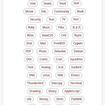
Unix
howto
Food
PHP
Movie
Edu
Community
Book
Security
Text
TV
Perl
Ruby
Music
Pdoc
生き方
RDoc
ViewCVS
CVS
Rsync
Disk
Mail
FreeBSD
Cygwin
PDF
Photo
Zebedee
Debian
OSX
Comic
Cron
Sysadmin
Font
Analog
iCal
Sunbird
DNS
Linux
Wiki
Emacs
Thunderbird
Sitecopy
Terminal
Drawing
tDiary
AppleScript
Life
Money
Omni
PukiWiki