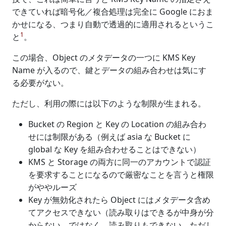
できていれば暗号化／複合処理は完全に Google におま
かせになる、つまり自動で透過的に適用されるというこ
1
と
。
この場合、Object のメタデータの一つに KMS Key
Name が入るので、鍵とデータの組み合わせは気にす
る必要がない。
ただし、利用の際には以下のような制限が生まれる。
Bucket の Region と Key の Location の組み合わ
せには制限がある（例えば asia な Bucket に
global な Key を組み合わせることはできない）
KMS と Storage の両方に同一のアカウントで認証
を要求することになるので厳密なことを言うと権限
がややルーズ
Key が無効化されたら Object にはメタデータ含め
てアクセスできない（読み取りはできるが中身が分
からない、ではなく、読み取りもできない。ただし