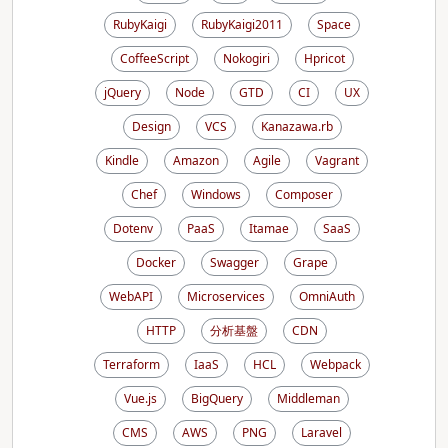
RubyKaigi
RubyKaigi2011
Space
CoffeeScript
Nokogiri
Hpricot
jQuery
Node
GTD
CI
UX
Design
VCS
Kanazawa.rb
Kindle
Amazon
Agile
Vagrant
Chef
Windows
Composer
Dotenv
PaaS
Itamae
SaaS
Docker
Swagger
Grape
WebAPI
Microservices
OmniAuth
HTTP
分析基盤
CDN
Terraform
IaaS
HCL
Webpack
Vue.js
BigQuery
Middleman
CMS
AWS
PNG
Laravel