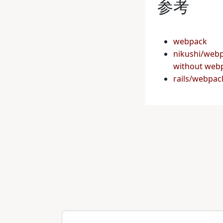
参考
webpack
nikushi/webp
without webp
rails/webpac