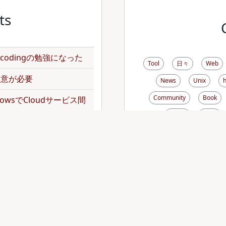
ts
のencodingの勉強になった
Tool
日々
Web
で注意が必要
News
Unix
Community
Book
kflowsでCloudサービス間
Music
Pdoc
Rsync
Disk
Mai
norepoを扱ってみた
Zebedee
Debian
dler頼みでgemをインス
Font
Analog
Emacs
Thunderb
トをJavaScriptの
tDiary
AppleScript
Xen
XREA
Zs
operationでバッチジョブを