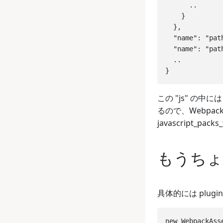
      ..

    }

  },

  "name": "path
  "name": "path
  ..

この "js" の中
るので、WebpackMan
javascript_p
もうちょ
具体的には plug
new WebpackAsse