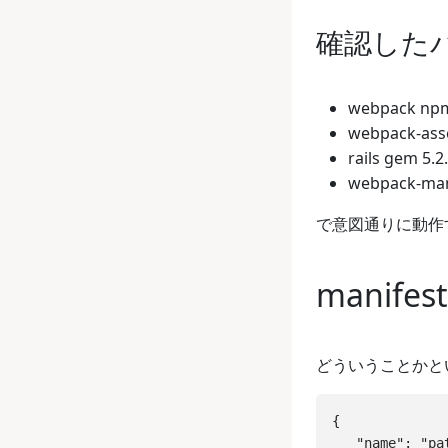
確認した
webpack npm
webpack-asse
rails gem 5.2
webpack-man
で意図通りに動作
manif
どういうことかというと
{

   "name": "pat