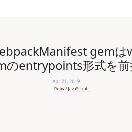
bpackManifest gemはwe
 npmのentrypoints形
Apr 21, 2019
Ruby
JavaScript