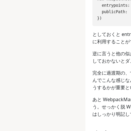
  entrypoints: 
  publicPath:  
としておくと entr
に利用することが
逆に言うと他の似た
しておかないとダ
完全に過渡期の、す
んでこんな感じなん
うするかが重要とい
あと WebpackM
う。せっかく脱 W
はしっかり明記し