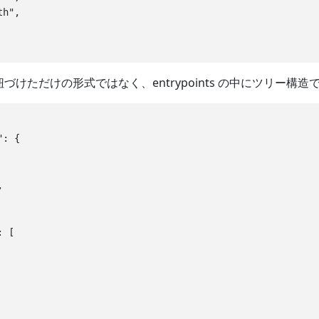
h",

th を紐づけただけの形式ではなく、entrypoints の中にツ
: {



 [
