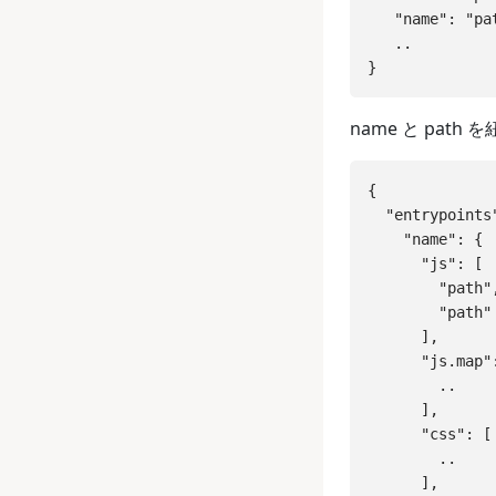
   "name": "pat
   ..

name と pa
{

  "entrypoints"
    "name": {

      "js": [

        "path",
        "path"

      ],

      "js.map":
        ..

      ],

      "css": [

        ..

      ],
