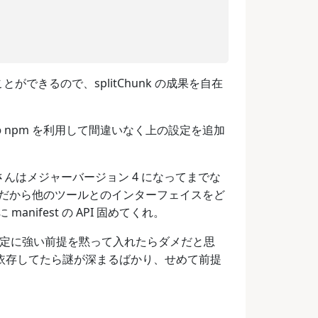
ぐことができるので、splitChunk の成果を自在
先の npm を利用して間違いなく上の設定を追加
さんはメジャーバージョン 4 になってまでな
いんだから他のツールとのインターフェイスをど
fest の API 固めてくれ。
ack 側の設定に強い前提を黙って入れたらダメだと思
なものに依存してたら謎が深まるばかり、せめて前提