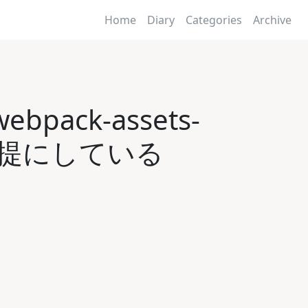
Home
Diary
Categories
Archive
bpack-assets-
式を前提にしている