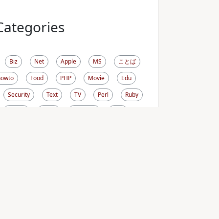
Categories
Biz
Net
Apple
MS
ことば
howto
Food
PHP
Movie
Edu
Security
Text
TV
Perl
Ruby
生き方
RDoc
ViewCVS
CVS
l
FreeBSD
Cygwin
PDF
Photo
OSX
Comic
Cron
Sysadmin
iCal
Sunbird
DNS
Linux
Wiki
ird
Sitecopy
Terminal
Drawing
Life
Money
Omni
PukiWiki
h
Screen
CASL
Firefox
Fink