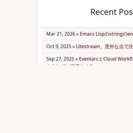
Recent Pos
Mar 21, 2026
»
Emacs Lispのstring
Oct 9, 2025
»
Litestream、意外な点
Sep 27, 2025
»
EventarcとCloud Wor
を少しずつ連携させる
Sep 21, 2025
»
moonを使って多言語mo
Sep 9, 2025
»
公開のmonorepoでbun
トールする
Aug 28, 2025
»
RubyのMethodオブジェク
functionと比較する
Aug 27, 2025
»
ActiveRecordとdry-