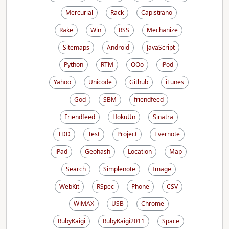
Mercurial
Rack
Capistrano
Rake
Win
RSS
Mechanize
Sitemaps
Android
JavaScript
Python
RTM
OOo
iPod
Yahoo
Unicode
Github
iTunes
God
SBM
friendfeed
Friendfeed
HokuUn
Sinatra
TDD
Test
Project
Evernote
iPad
Geohash
Location
Map
Search
Simplenote
Image
WebKit
RSpec
Phone
CSV
WiMAX
USB
Chrome
RubyKaigi
RubyKaigi2011
Space