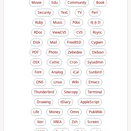
Movie
Edu
Community
Book
Security
Text
TV
Perl
Ruby
Music
Pdoc
生き方
RDoc
ViewCVS
CVS
Rsync
Disk
Mail
FreeBSD
Cygwin
PDF
Photo
Zebedee
Debian
OSX
Comic
Cron
Sysadmin
Font
Analog
iCal
Sunbird
DNS
Linux
Wiki
Emacs
Thunderbird
Sitecopy
Terminal
Drawing
tDiary
AppleScript
Life
Money
Omni
PukiWiki
Xen
XREA
Zsh
Screen