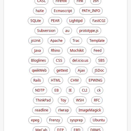
CASL
Firefox
Fink
zsh
haXe
Ecmascript
PATH_INFO
SQLite
PEAR
Lighttpd
FastCGI
Subversion
au
prototype.js
jsUnit
Apache
Trac
Template
Java
Rhino
Mochikit
Feed
Bloglines
CSS
del.icio.us
SBS
qwikWeb
gettext
Ajax
JSDoc
Rails
HTML
CHM
EPWING
NDTP
EB
IE
CLI
ck
ThinkPad
Toy
WSH
RFC
readline
rlwrap
ImageMagick
epeg
Frenzy
sysprep
Ubuntu
MeCab
DTP
ERD
DBMS