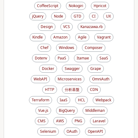
CoffeeScript
Nokogiri
Hpricot
jQuery
Node
GTD
CI
UX
Design
VCS
Kanazawa.rb
Kindle
Amazon
Agile
Vagrant
Chef
Windows
Composer
Dotenv
PaaS
Itamae
SaaS
Docker
Swagger
Grape
WebAPI
Microservices
OmniAuth
HTTP
分析基盤
CDN
Terraform
IaaS
HCL
Webpack
Vue.js
BigQuery
Middleman
CMS
AWS
PNG
Laravel
Selenium
OAuth
OpenAPI