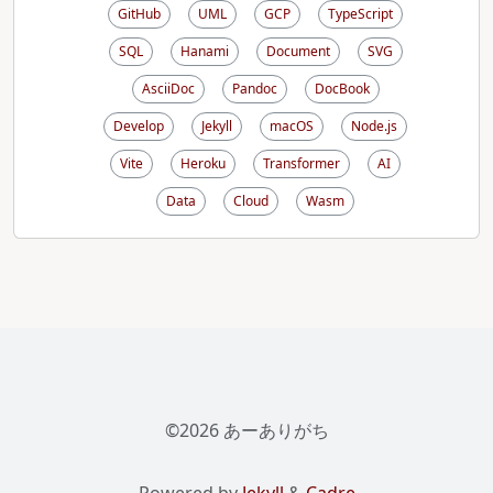
GitHub
UML
GCP
TypeScript
SQL
Hanami
Document
SVG
AsciiDoc
Pandoc
DocBook
Develop
Jekyll
macOS
Node.js
Vite
Heroku
Transformer
AI
Data
Cloud
Wasm
©2026 あーありがち