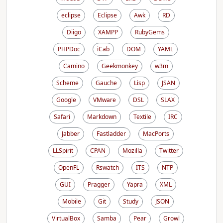
eclipse
Eclipse
Awk
RD
Diigo
XAMPP
RubyGems
PHPDoc
iCab
DOM
YAML
Camino
Geekmonkey
w3m
Scheme
Gauche
Lisp
JSAN
Google
VMware
DSL
SLAX
Safari
Markdown
Textile
IRC
Jabber
Fastladder
MacPorts
LLSpirit
CPAN
Mozilla
Twitter
OpenFL
Rswatch
ITS
NTP
GUI
Pragger
Yapra
XML
Mobile
Git
Study
JSON
VirtualBox
Samba
Pear
Growl