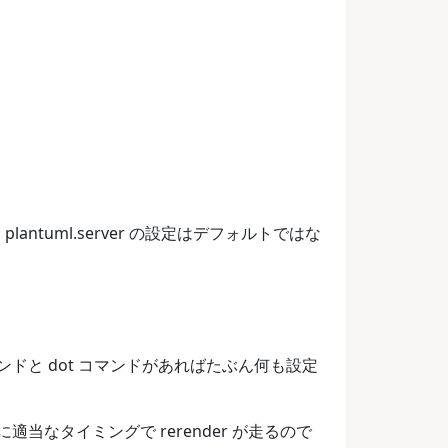
lantuml.server の設定はデフォルトではな
ar コマンドと dot コマンドがあればたぶん何も設定
当なタイミングで rerender が走るので