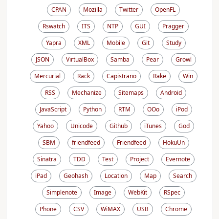
CPAN
Mozilla
Twitter
OpenFL
Rswatch
ITS
NTP
GUI
Pragger
Yapra
XML
Mobile
Git
Study
JSON
VirtualBox
Samba
Pear
Growl
Mercurial
Rack
Capistrano
Rake
Win
RSS
Mechanize
Sitemaps
Android
JavaScript
Python
RTM
OOo
iPod
Yahoo
Unicode
Github
iTunes
God
SBM
friendfeed
Friendfeed
HokuUn
Sinatra
TDD
Test
Project
Evernote
iPad
Geohash
Location
Map
Search
Simplenote
Image
WebKit
RSpec
Phone
CSV
WiMAX
USB
Chrome