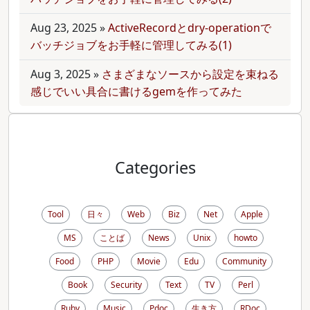
Aug 23, 2025
»
ActiveRecordとdry-operationで
バッチジョブをお手軽に管理してみる(1)
Aug 3, 2025
»
さまざまなソースから設定を束ねる
感じでいい具合に書けるgemを作ってみた
Categories
Tool
日々
Web
Biz
Net
Apple
MS
ことば
News
Unix
howto
Food
PHP
Movie
Edu
Community
Book
Security
Text
TV
Perl
Ruby
Music
Pdoc
生き方
RDoc