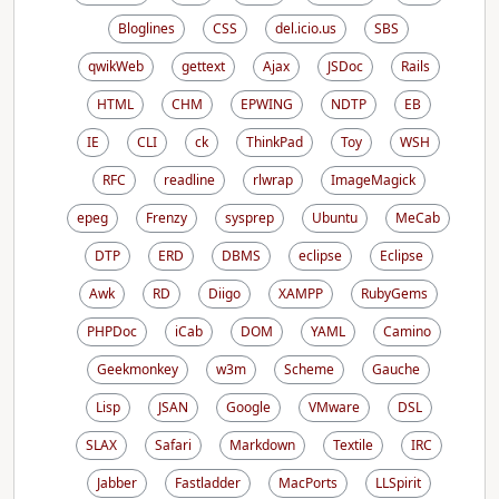
Bloglines
CSS
del.icio.us
SBS
qwikWeb
gettext
Ajax
JSDoc
Rails
HTML
CHM
EPWING
NDTP
EB
IE
CLI
ck
ThinkPad
Toy
WSH
RFC
readline
rlwrap
ImageMagick
epeg
Frenzy
sysprep
Ubuntu
MeCab
DTP
ERD
DBMS
eclipse
Eclipse
Awk
RD
Diigo
XAMPP
RubyGems
PHPDoc
iCab
DOM
YAML
Camino
Geekmonkey
w3m
Scheme
Gauche
Lisp
JSAN
Google
VMware
DSL
SLAX
Safari
Markdown
Textile
IRC
Jabber
Fastladder
MacPorts
LLSpirit