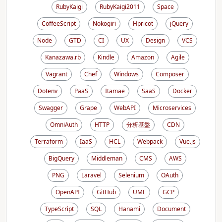
RubyKaigi
RubyKaigi2011
Space
CoffeeScript
Nokogiri
Hpricot
jQuery
Node
GTD
CI
UX
Design
VCS
Kanazawa.rb
Kindle
Amazon
Agile
Vagrant
Chef
Windows
Composer
Dotenv
PaaS
Itamae
SaaS
Docker
Swagger
Grape
WebAPI
Microservices
OmniAuth
HTTP
分析基盤
CDN
Terraform
IaaS
HCL
Webpack
Vue.js
BigQuery
Middleman
CMS
AWS
PNG
Laravel
Selenium
OAuth
OpenAPI
GitHub
UML
GCP
TypeScript
SQL
Hanami
Document