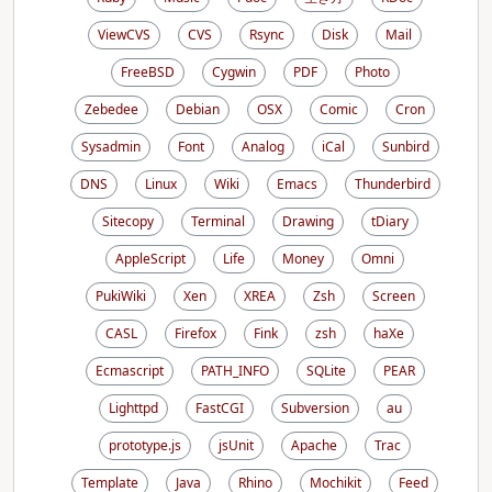
ViewCVS
CVS
Rsync
Disk
Mail
FreeBSD
Cygwin
PDF
Photo
Zebedee
Debian
OSX
Comic
Cron
Sysadmin
Font
Analog
iCal
Sunbird
DNS
Linux
Wiki
Emacs
Thunderbird
Sitecopy
Terminal
Drawing
tDiary
AppleScript
Life
Money
Omni
PukiWiki
Xen
XREA
Zsh
Screen
CASL
Firefox
Fink
zsh
haXe
Ecmascript
PATH_INFO
SQLite
PEAR
Lighttpd
FastCGI
Subversion
au
prototype.js
jsUnit
Apache
Trac
Template
Java
Rhino
Mochikit
Feed