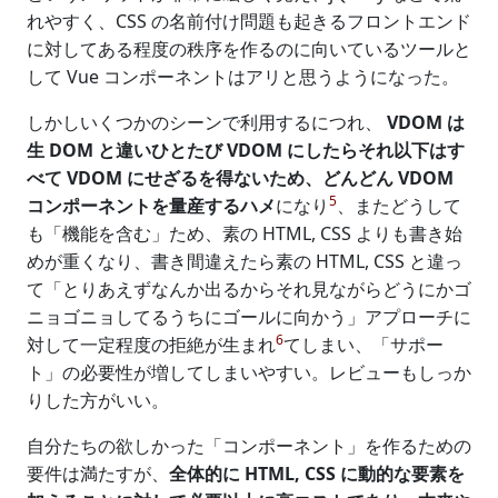
れやすく、CSS の名前付け問題も起きるフロントエンド
に対してある程度の秩序を作るのに向いているツールと
して Vue コンポーネントはアリと思うようになった。
しかしいくつかのシーンで利用するにつれ、
VDOM は
生 DOM と違いひとたび VDOM にしたらそれ以下はす
べて VDOM にせざるを得ないため、どんどん VDOM
5
コンポーネントを量産するハメ
になり
、またどうして
も「機能を含む」ため、素の HTML, CSS よりも書き始
めが重くなり、書き間違えたら素の HTML, CSS と違っ
て「とりあえずなんか出るからそれ見ながらどうにかゴ
ニョゴニョしてるうちにゴールに向かう」アプローチに
6
対して一定程度の拒絶が生まれ
てしまい、「サポー
ト」の必要性が増してしまいやすい。レビューもしっか
りした方がいい。
自分たちの欲しかった「コンポーネント」を作るための
要件は満たすが、
全体的に HTML, CSS に動的な要素を