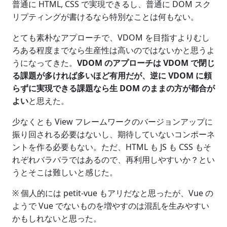
普通に HTML, CSS で実現できるし、普通に DOM スク
リプティングが書けるなら特別なことは何もない。
とても素朴なアプローチで、VDOM を目指すよりむし
ろある程度までなら生産性は高いのではないかと思うよ
うになってきた。
VDOM のアプローチは VDOM で閉じ
る課題が多ければ多いほど有用だが、逆に VDOM に頼
らずに実現できる課題なら生 DOM のままの方が都合が
よい
と思えた。
少なくとも View フレームワークのバージョンアップに
振り回される必要はないし、期待していないコンポーネ
ントを作る必要もない。ただ、HTML も JS も CSS もそ
れぞれバラバラではあるので、再利用しやすいか？とい
うとそこは難しいと感じた。
※ 個人的には petit-vue もアリだなと思ったが、Vue の
ようで Vue でないものを増やすのは混乱を生みやすい
かもしれないと思った。