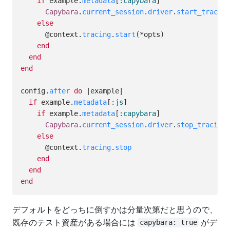
if
example
.
metadata
[
:capybara
]
Capybara
.
current_session
.
driver
.
start_tracing
else
@context
.
tracing
.
start
(
*
opts
)
end
end
end
config
.
after
do
|
example
|
if
example
.
metadata
[
:js
]
if
example
.
metadata
[
:capybara
]
Capybara
.
current_session
.
driver
.
stop_tracing
else
@context
.
tracing
.
stop
end
end
end
デフォルトをどっちに倒すかは分量次第だと思うので、
既存のテスト資産がある場合には
がデ
capybara: true