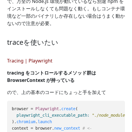
で、万全の Node.js 環境が動いているなら別途 npm を
インストールしなくても問題なく動く。もしコンテナ環
境など一部のバイナリしか存在しない場合はうまく動か
ないので注意が必要。
traceを使いたい
Tracing | Playwright
tracing をコントロールするメソッド群は
BrowserContext が持っている
ので、上の基本のコードにちょっと手を加えて
browser
=
Playwright
.
create
(
playwright_cli_executable_path: 
"./node_modules/.
).
chromium
.
launch
context
=
browser
.
new_context
# <-