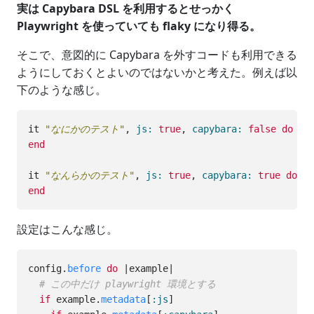
実は Capybara DSL を利用するとせっかく
Playwright を使っていても flaky になり得る。
そこで、意図的に Capybara を外すコードも利用できる
ようにしておくとよいのではないかと考えた。例えば以
下のような感じ。
it
"なにかのテスト"
,
js: 
true
,
capybara: 
false
do
end
it
"なんらかのテスト"
,
js: 
true
,
capybara: 
true
do
end
設定はこんな感じ。
config
.
before
do
|
example
|
# この中だけ playwright 環境とする
if
example
.
metadata
[
:js
]