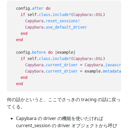
config
.
after
do
if
self
.
class
.
include?
(
Capybara
::
DSL
)
Capybara
.
reset_sessions!
Capybara
.
use_default_driver
end
end
config
.
before
do
|
example
|
if
self
.
class
.
include?
(
Capybara
::
DSL
)
Capybara
.
current_driver
=
Capybara
.
javascript
Capybara
.
current_driver
=
example
.
metadata
[
:d
end
end
何の話かというと、ここでさっきの tracing の話に戻っ
てくる。
Capybara の driver の機能を使いたければ
current_session の driver オブジェクトから呼び