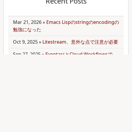
Recent Posts
Mar 21, 2026
»
Emacs Lispのstringのencodingの
勉強になった
Oct 9, 2025
»
Litestream、意外な点で注意が必要
Sep 27, 2025
»
EventarcとCloud Workflowsで
Cloudサービス間を少しずつ連携させる
Sep 21, 2025
»
moonを使って多言語monorepo
を扱ってみた
Sep 9, 2025
»
公開のmonorepoでbundler頼みで
gemをインストールする
Aug 28, 2025
»
RubyのMethodオブジェクトを
JavaScriptのfunctionと比較する