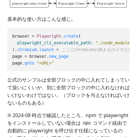
基本的な使い方はこんな感じ。
browser
=
Playwright
.
create
(
playwright_cli_executable_path: 
"./node_modules/.
).
chromium
.
launch
# ここにchromiumが挟まるのイヤだなぁ
page
=
browser
.
new_page
page
.
goto
"<URL>"
公式のサンプルは全部ブロックの中に入れてしまってい
て扱いにくいが、別に全部ブロックの中に入れなければ
いけないわけではない。（ブロックを与えなければいけ
ないものもある）
※ 2024-08 時点で確認したところ、npm で playwright
をインストールしていない場合は
コマンド経由で
npx
自動的に playwright を呼び出す仕様になっているの