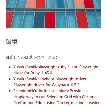
環境
確認したのは以下のバージョン
YusukeIwaki/playwright-ruby-client: Playwright
client for Ruby
1.45.0
YusukeIwaki/capybara-playwright-driver:
Playwright driver for Capybara
0.5.2
SeleniumHQ/docker-selenium: Provides a
simple way to run Selenium Grid with Chrome,
Firefox, and Edge using Docker, making it easier