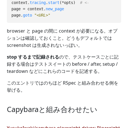
context
.
tracing
.
start
(
*
opts
)
# <-
page
=
context
.
new_page
page
.
goto
"<URL>"
browser と page の間に context が必要になる。オプ
ションは確認しておくこと。どうもデフォルトでは
screenshot は生成されないっぽい。
stop するまで記録される
ので、テストケースごとに記
録する場合はテストスイートの before / after, setup /
teardown などにこれらのコードを記述する。
このエントリではのちほど RSpec と組み合わせる例を
挙げる。
Capybaraと組み合わせたい
YusukeIwaki/capybara-playwright-driver: Playwright