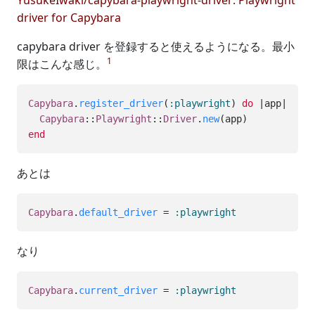
driver for Capybara
capybara driver を登録すると使えるようになる。最小
1
限はこんな感じ。
Capybara
.
register_driver
(
:playwright
)
do
|
app
|
Capybara
::
Playwright
::
Driver
.
new
(
app
)
end
あとは
Capybara
.
default_driver
=
:playwright
なり
Capybara
.
current_driver
=
:playwright