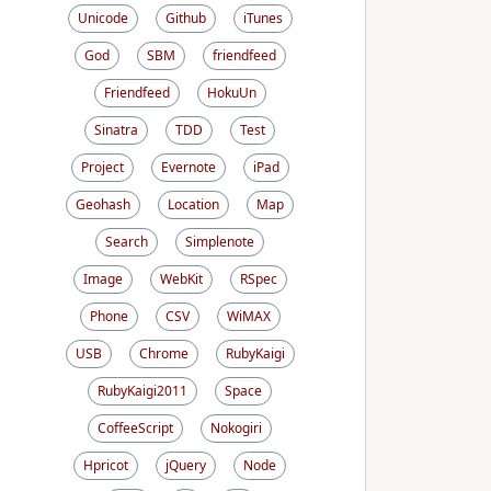
Unicode
Github
iTunes
God
SBM
friendfeed
Friendfeed
HokuUn
Sinatra
TDD
Test
Project
Evernote
iPad
Geohash
Location
Map
Search
Simplenote
Image
WebKit
RSpec
Phone
CSV
WiMAX
USB
Chrome
RubyKaigi
RubyKaigi2011
Space
CoffeeScript
Nokogiri
Hpricot
jQuery
Node