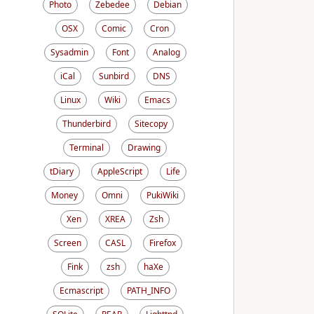
Photo
Zebedee
Debian
OSX
Comic
Cron
Sysadmin
Font
Analog
iCal
Sunbird
DNS
Linux
Wiki
Emacs
Thunderbird
Sitecopy
Terminal
Drawing
tDiary
AppleScript
Life
Money
Omni
PukiWiki
Xen
XREA
Zsh
Screen
CASL
Firefox
Fink
zsh
haXe
Ecmascript
PATH_INFO