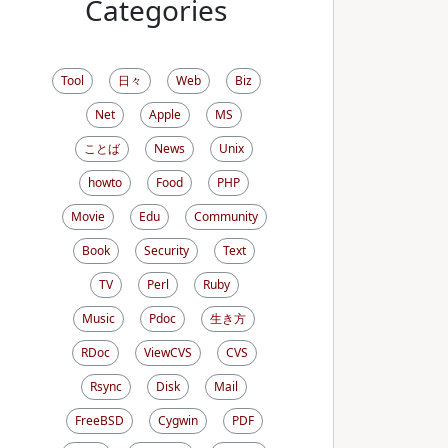
Categories
Tool
日々
Web
Biz
Net
Apple
MS
ことば
News
Unix
howto
Food
PHP
Movie
Edu
Community
Book
Security
Text
TV
Perl
Ruby
Music
Pdoc
生き方
RDoc
ViewCVS
CVS
Rsync
Disk
Mail
FreeBSD
Cygwin
PDF