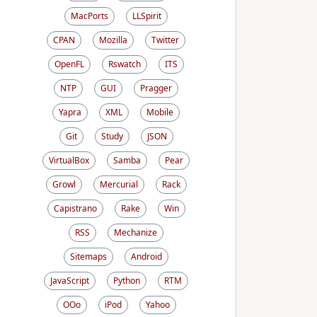
MacPorts
LLSpirit
CPAN
Mozilla
Twitter
OpenFL
Rswatch
ITS
NTP
GUI
Pragger
Yapra
XML
Mobile
Git
Study
JSON
VirtualBox
Samba
Pear
Growl
Mercurial
Rack
Capistrano
Rake
Win
RSS
Mechanize
Sitemaps
Android
JavaScript
Python
RTM
OOo
iPod
Yahoo