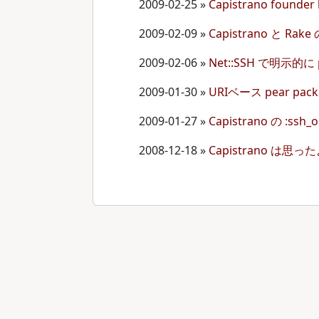
2009-02-25
»
Capistrano founder 
2009-02-09
»
Capistrano と Rak
2009-02-06
»
Net::SSH で明示的に
2009-01-30
»
URIベース pear pa
2009-01-27
»
Capistrano の :ssh_o
2008-12-18
»
Capistrano 