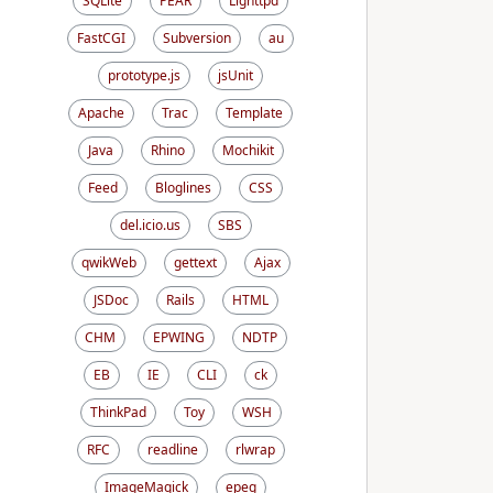
SQLite
PEAR
Lighttpd
FastCGI
Subversion
au
prototype.js
jsUnit
Apache
Trac
Template
Java
Rhino
Mochikit
Feed
Bloglines
CSS
del.icio.us
SBS
qwikWeb
gettext
Ajax
JSDoc
Rails
HTML
CHM
EPWING
NDTP
EB
IE
CLI
ck
ThinkPad
Toy
WSH
RFC
readline
rlwrap
ImageMagick
epeg