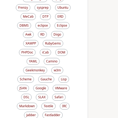
Frenzy
sysprep
Ubuntu
MeCab
DTP
ERD
DBMS
eclipse
Eclipse
Awk
RD
Diigo
XAMPP
RubyGems
PHPDoc
iCab
DOM
YAML
Camino
Geekmonkey
w3m
Scheme
Gauche
Lisp
JSAN
Google
VMware
DSL
SLAX
Safari
Markdown
Textile
IRC
Jabber
Fastladder