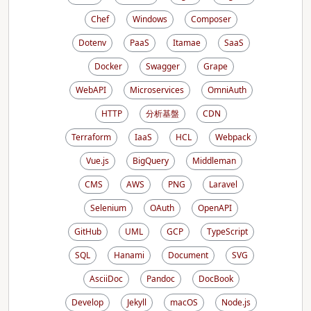
Chef
Windows
Composer
Dotenv
PaaS
Itamae
SaaS
Docker
Swagger
Grape
WebAPI
Microservices
OmniAuth
HTTP
分析基盤
CDN
Terraform
IaaS
HCL
Webpack
Vue.js
BigQuery
Middleman
CMS
AWS
PNG
Laravel
Selenium
OAuth
OpenAPI
GitHub
UML
GCP
TypeScript
SQL
Hanami
Document
SVG
AsciiDoc
Pandoc
DocBook
Develop
Jekyll
macOS
Node.js