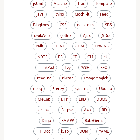
jsUnit
Apache
Trac
Template
Java
Rhino
Mochikit
Feed
Bloglines
CSS
del.icio.us
SBS
qwikWeb
gettext
Ajax
JSDoc
Rails
HTML
CHM
EPWING
NDTP
EB
IE
CLI
ck
ThinkPad
Toy
WSH
RFC
readline
rlwrap
ImageMagick
epeg
Frenzy
sysprep
Ubuntu
MeCab
DTP
ERD
DBMS
eclipse
Eclipse
Awk
RD
Diigo
XAMPP
RubyGems
PHPDoc
iCab
DOM
YAML