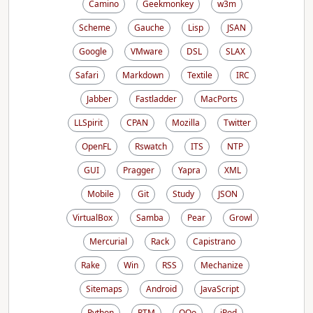
Camino
Geekmonkey
w3m
Scheme
Gauche
Lisp
JSAN
Google
VMware
DSL
SLAX
Safari
Markdown
Textile
IRC
Jabber
Fastladder
MacPorts
LLSpirit
CPAN
Mozilla
Twitter
OpenFL
Rswatch
ITS
NTP
GUI
Pragger
Yapra
XML
Mobile
Git
Study
JSON
VirtualBox
Samba
Pear
Growl
Mercurial
Rack
Capistrano
Rake
Win
RSS
Mechanize
Sitemaps
Android
JavaScript
Python
RTM
OOo
iPod