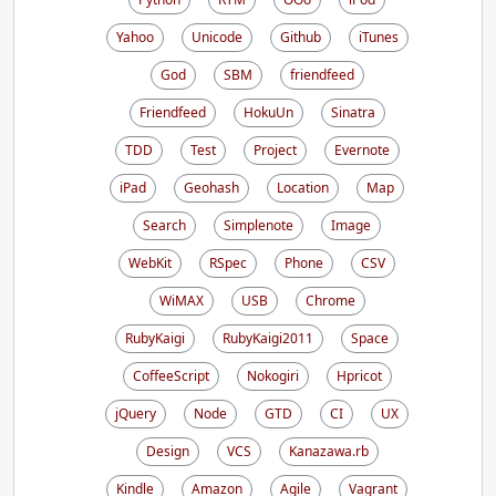
Yahoo
Unicode
Github
iTunes
God
SBM
friendfeed
Friendfeed
HokuUn
Sinatra
TDD
Test
Project
Evernote
iPad
Geohash
Location
Map
Search
Simplenote
Image
WebKit
RSpec
Phone
CSV
WiMAX
USB
Chrome
RubyKaigi
RubyKaigi2011
Space
CoffeeScript
Nokogiri
Hpricot
jQuery
Node
GTD
CI
UX
Design
VCS
Kanazawa.rb
Kindle
Amazon
Agile
Vagrant