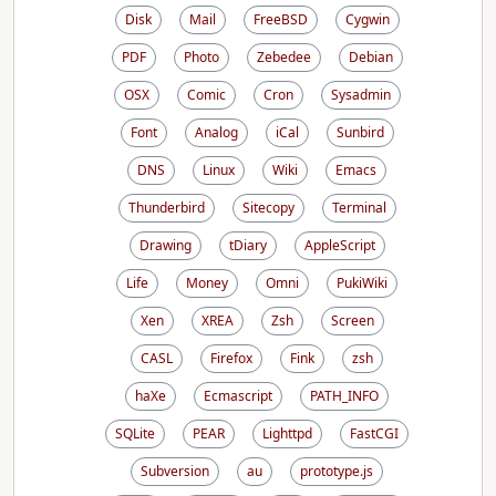
Disk
Mail
FreeBSD
Cygwin
PDF
Photo
Zebedee
Debian
OSX
Comic
Cron
Sysadmin
Font
Analog
iCal
Sunbird
DNS
Linux
Wiki
Emacs
Thunderbird
Sitecopy
Terminal
Drawing
tDiary
AppleScript
Life
Money
Omni
PukiWiki
Xen
XREA
Zsh
Screen
CASL
Firefox
Fink
zsh
haXe
Ecmascript
PATH_INFO
SQLite
PEAR
Lighttpd
FastCGI
Subversion
au
prototype.js