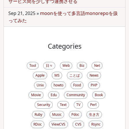
サービス間を少しずつ連携させる
Sep 21, 2025
»
moonを使って多言語monorepoを扱
ってみた
Categories
Tool
日々
Web
Biz
Net
Apple
MS
ことば
News
Unix
howto
Food
PHP
Movie
Edu
Community
Book
Security
Text
TV
Perl
Ruby
Music
Pdoc
生き方
RDoc
ViewCVS
CVS
Rsync