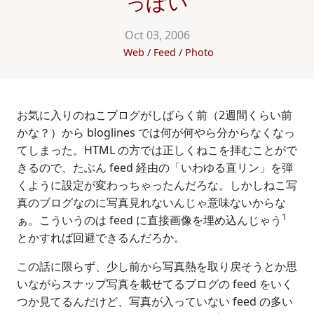
っぽい
Oct 03, 2006
Web
Feed
Photo
お気に入りのねこブログがしばらく前（2週間くらい前
かな？）から bloglines では何が何やら分からなくなっ
てしまった。HTML の方では正しくねこを拝むことがで
きるので、たぶん feed 経由の「いわゆる直リン」を弾
くように設定が変わっちゃったんだろな。しかしねこ写
真のブログなのに写真見れないんじゃ意味ないからな
1
ぁ。こういうのは feed に直接画像を埋め込んじゃう
とかすれば回避できるんだろか。
この話に限らず、少し前から写真熱を取り戻そうとか思
いながらスナップ写真を載せてるブログの feed をいく
つか見てるんだけど、写真が入っていない feed の多い