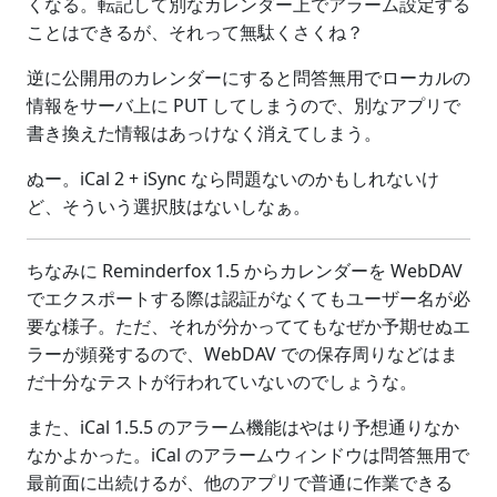
くなる。転記して別なカレンダー上でアラーム設定する
ことはできるが、それって無駄くさくね？
逆に公開用のカレンダーにすると問答無用でローカルの
情報をサーバ上に PUT してしまうので、別なアプリで
書き換えた情報はあっけなく消えてしまう。
ぬー。iCal 2 + iSync なら問題ないのかもしれないけ
ど、そういう選択肢はないしなぁ。
ちなみに Reminderfox 1.5 からカレンダーを WebDAV
でエクスポートする際は認証がなくてもユーザー名が必
要な様子。ただ、それが分かっててもなぜか予期せぬエ
ラーが頻発するので、WebDAV での保存周りなどはま
だ十分なテストが行われていないのでしょうな。
また、iCal 1.5.5 のアラーム機能はやはり予想通りなか
なかよかった。iCal のアラームウィンドウは問答無用で
最前面に出続けるが、他のアプリで普通に作業できる