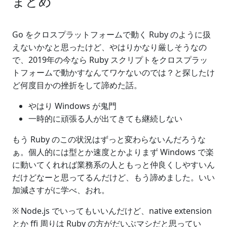
まとめ
Go をクロスプラットフォームで動く Ruby のように扱
えないかなと思ったけど、やはりかなり厳しそうなの
で、2019年の今なら Ruby スクリプトをクロスプラッ
トフォームで動かすなんてワケないのでは？と探したけ
ど何度目かの挫折をして諦めた話。
やはり Windows が鬼門
一時的に頑張る人が出てきても継続しない
もう Ruby のこの状況はずっと変わらないんだろうな
ぁ。個人的には型とか速度とかよりまず Windows で楽
に動いてくれれば業務系の人ともっと仲良くしやすいん
だけどなーと思ってるんだけど、もう諦めました。いい
加減さすがに学べ、おれ。
※ Node.js でいってもいいんだけど、native extension
とか ffi 周りは Ruby の方がだいぶマシだと思ってい