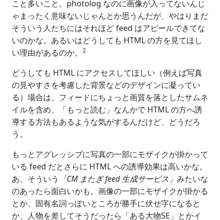
こと多いこと。photolog なのに画像が入ってないんじ
ゃまったく意味ないじゃんとか思うんだが、やはりまだ
そういう人たちにはそれほど feed はアピールできてな
いのかな。あるいはどうしても HTML の方を見てほし
2
い理由があるのか。
どうしても HTML にアクセスしてほしい（例えば写真
の見やすさを考慮した背景などのデザインに凝ってい
る）場合は、フィードにちょっと画質を落としたサムネ
イルを含め、「もっと読む」なんかで HTML の方へ誘
導する方法もあるような気がするんだけど、どうだろ
う。
もっとアグレッシブに写真の一部にモザイクが掛かって
いる feed だとさらに HTML への誘導効果は高いかな。
あ、そういう
「CM またぎ feed 生成サービス」
みたいな
のあったら面白いかも。画像の一部にモザイクが掛かる
とか、固有名詞っぽいところが勝手に伏せ字になると
か、人物を差してそうだったら「ある大物SE」とかイ