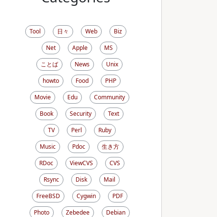
Tool
日々
Web
Biz
Net
Apple
MS
ことば
News
Unix
howto
Food
PHP
Movie
Edu
Community
Book
Security
Text
TV
Perl
Ruby
Music
Pdoc
生き方
RDoc
ViewCVS
CVS
Rsync
Disk
Mail
FreeBSD
Cygwin
PDF
Photo
Zebedee
Debian