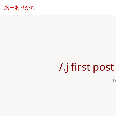
あーありがち
/.j first
F