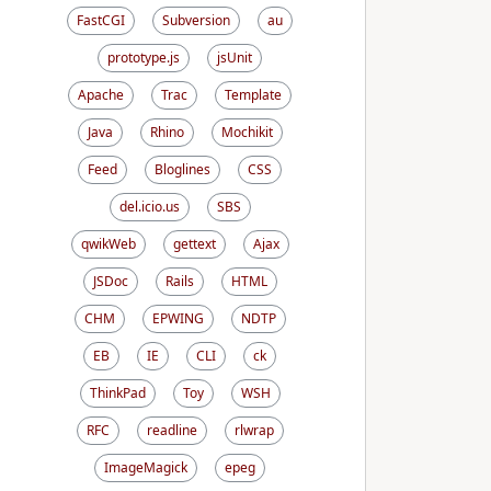
FastCGI
Subversion
au
prototype.js
jsUnit
Apache
Trac
Template
Java
Rhino
Mochikit
Feed
Bloglines
CSS
del.icio.us
SBS
qwikWeb
gettext
Ajax
JSDoc
Rails
HTML
CHM
EPWING
NDTP
EB
IE
CLI
ck
ThinkPad
Toy
WSH
RFC
readline
rlwrap
ImageMagick
epeg