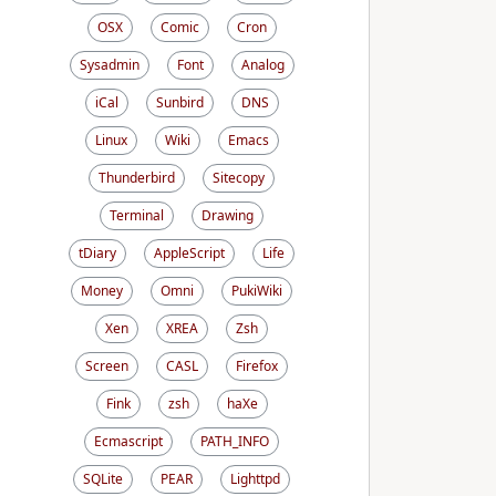
OSX
Comic
Cron
Sysadmin
Font
Analog
iCal
Sunbird
DNS
Linux
Wiki
Emacs
Thunderbird
Sitecopy
Terminal
Drawing
tDiary
AppleScript
Life
Money
Omni
PukiWiki
Xen
XREA
Zsh
Screen
CASL
Firefox
Fink
zsh
haXe
Ecmascript
PATH_INFO
SQLite
PEAR
Lighttpd