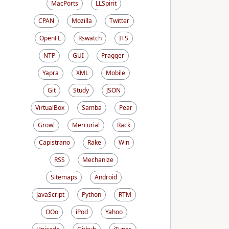
MacPorts
LLSpirit
CPAN
Mozilla
Twitter
OpenFL
Rswatch
ITS
NTP
GUI
Pragger
Yapra
XML
Mobile
Git
Study
JSON
VirtualBox
Samba
Pear
Growl
Mercurial
Rack
Capistrano
Rake
Win
RSS
Mechanize
Sitemaps
Android
JavaScript
Python
RTM
OOo
iPod
Yahoo