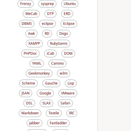
Frenzy
sysprep
Ubuntu
MeCab
DTP
ERD
DBMS
eclipse
Eclipse
Awk
RD
Diigo
XAMPP
RubyGems
PHPDoc
iCab
DOM
YAML
Camino
Geekmonkey
w3m
Scheme
Gauche
Lisp
JSAN
Google
VMware
DSL
SLAX
Safari
Markdown
Textile
IRC
Jabber
Fastladder