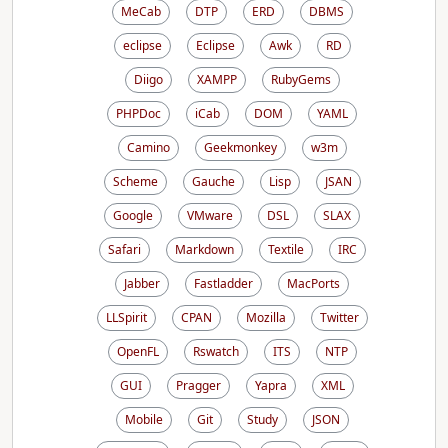
MeCab
DTP
ERD
DBMS
eclipse
Eclipse
Awk
RD
Diigo
XAMPP
RubyGems
PHPDoc
iCab
DOM
YAML
Camino
Geekmonkey
w3m
Scheme
Gauche
Lisp
JSAN
Google
VMware
DSL
SLAX
Safari
Markdown
Textile
IRC
Jabber
Fastladder
MacPorts
LLSpirit
CPAN
Mozilla
Twitter
OpenFL
Rswatch
ITS
NTP
GUI
Pragger
Yapra
XML
Mobile
Git
Study
JSON