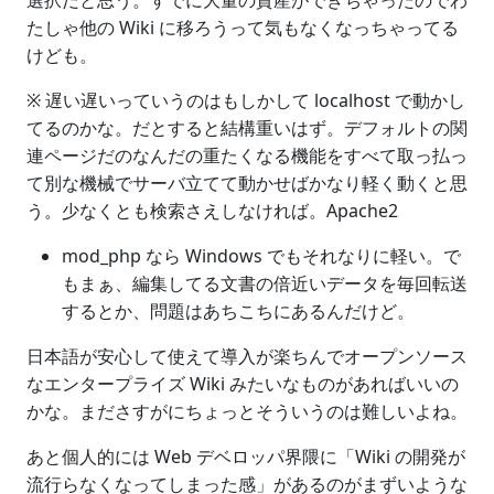
選択だと思う。すでに大量の資産ができちゃったのでわ
たしゃ他の Wiki に移ろうって気もなくなっちゃってる
けども。
※ 遅い遅いっていうのはもしかして localhost で動かし
てるのかな。だとすると結構重いはず。デフォルトの関
連ページだのなんだの重たくなる機能をすべて取っ払っ
て別な機械でサーバ立てて動かせばかなり軽く動くと思
う。少なくとも検索さえしなければ。Apache2
mod_php なら Windows でもそれなりに軽い。で
もまぁ、編集してる文書の倍近いデータを毎回転送
するとか、問題はあちこちにあるんだけど。
日本語が安心して使えて導入が楽ちんでオープンソース
なエンタープライズ Wiki みたいなものがあればいいの
かな。まださすがにちょっとそういうのは難しいよね。
あと個人的には Web デベロッパ界隈に「Wiki の開発が
流行らなくなってしまった感」があるのがまずいような