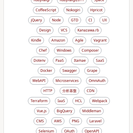
CoffeeScript
Nokogiri
Hpricot
jQuery
Node
GTD
CI
UX
Design
VCS
Kanazawa.rb
Kindle
Amazon
Agile
Vagrant
Chef
Windows
Composer
Dotenv
PaaS
Itamae
SaaS
Docker
Swagger
Grape
WebAPI
Microservices
OmniAuth
HTTP
分析基盤
CDN
Terraform
IaaS
HCL
Webpack
Vue.js
BigQuery
Middleman
CMS
AWS
PNG
Laravel
Selenium
OAuth
OpenAPI