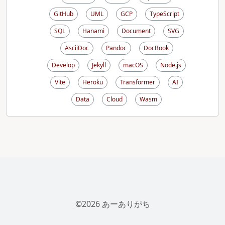
GitHub
UML
GCP
TypeScript
SQL
Hanami
Document
SVG
AsciiDoc
Pandoc
DocBook
Develop
Jekyll
macOS
Node.js
Vite
Heroku
Transformer
AI
Data
Cloud
Wasm
©2026 あーありがち