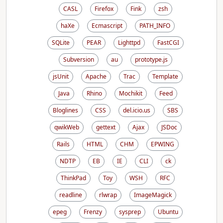
CASL
Firefox
Fink
zsh
haXe
Ecmascript
PATH_INFO
SQLite
PEAR
Lighttpd
FastCGI
Subversion
au
prototype.js
jsUnit
Apache
Trac
Template
Java
Rhino
Mochikit
Feed
Bloglines
CSS
del.icio.us
SBS
qwikWeb
gettext
Ajax
JSDoc
Rails
HTML
CHM
EPWING
NDTP
EB
IE
CLI
ck
ThinkPad
Toy
WSH
RFC
readline
rlwrap
ImageMagick
epeg
Frenzy
sysprep
Ubuntu