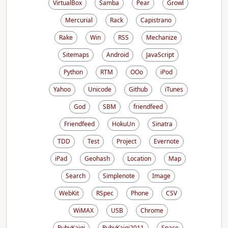
VirtualBox
Samba
Pear
Growl
Mercurial
Rack
Capistrano
Rake
Win
RSS
Mechanize
Sitemaps
Android
JavaScript
Python
RTM
OOo
iPod
Yahoo
Unicode
Github
iTunes
God
SBM
friendfeed
Friendfeed
HokuUn
Sinatra
TDD
Test
Project
Evernote
iPad
Geohash
Location
Map
Search
Simplenote
Image
WebKit
RSpec
Phone
CSV
WiMAX
USB
Chrome
RubyKaigi
RubyKaigi2011
Space