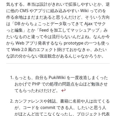
気もする。本当は設計がきれいで拡張しやすいとか、逆
に他の CMS やアプリに組み込みやすい Wiki ってのを
作る余地はまだまだあると思うんだけど、そういう方向
は「DB からちょこっとデータ取ってきて Ajax でサク
っと編集」とか「Feed を加工してマッシュアップ」み
たいなものと違って今は流行らないんだよね。なんか今
から Web アプリ発表するなら prototype の一つも使っ
て Web 2.0 風のエフェクト掛けておかなきゃ、みたい
な訳の分からない強迫観念があるんじゃなかろうか。
もっとも、自分も PukiWiki を一度改造しまくった
おかげで PHP での処理の問題点を山ほど勉強させ
てもらったわけだけど。
↩
カンファレンスや雑誌、書籍に名前や人は出てくる
が、コードを commit できる人、したいと思う人
がほとんど出てこなくなったし、プロジェクト代表