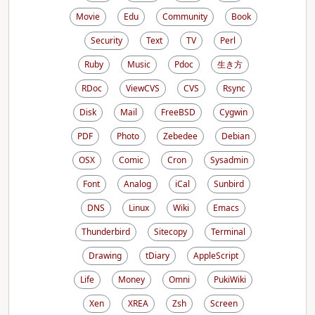
Movie
Edu
Community
Book
Security
Text
TV
Perl
Ruby
Music
Pdoc
生き方
RDoc
ViewCVS
CVS
Rsync
Disk
Mail
FreeBSD
Cygwin
PDF
Photo
Zebedee
Debian
OSX
Comic
Cron
Sysadmin
Font
Analog
iCal
Sunbird
DNS
Linux
Wiki
Emacs
Thunderbird
Sitecopy
Terminal
Drawing
tDiary
AppleScript
Life
Money
Omni
PukiWiki
Xen
XREA
Zsh
Screen