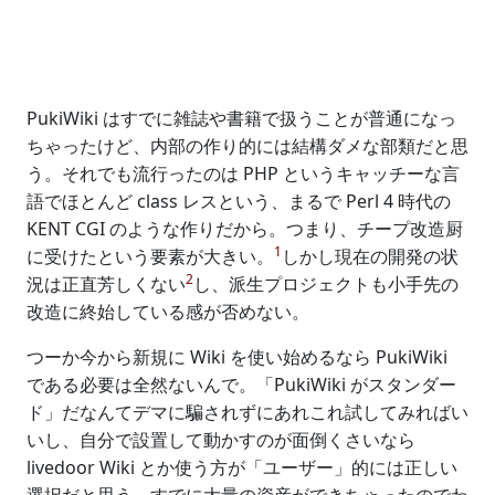
PukiWiki はすでに雑誌や書籍で扱うことが普通になっ
ちゃったけど、内部の作り的には結構ダメな部類だと思
う。それでも流行ったのは PHP というキャッチーな言
語でほとんど class レスという、まるで Perl 4 時代の
KENT CGI のような作りだから。つまり、チープ改造厨
1
に受けたという要素が大きい。
しかし現在の開発の状
2
況は正直芳しくない
し、派生プロジェクトも小手先の
改造に終始している感が否めない。
つーか今から新規に Wiki を使い始めるなら PukiWiki
である必要は全然ないんで。「PukiWiki がスタンダー
ド」だなんてデマに騙されずにあれこれ試してみればい
いし、自分で設置して動かすのが面倒くさいなら
livedoor Wiki とか使う方が「ユーザー」的には正しい