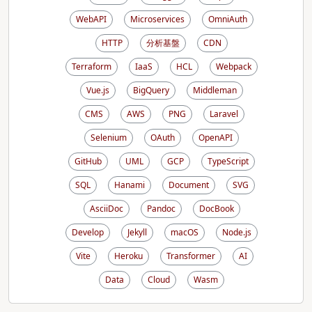
WebAPI
Microservices
OmniAuth
HTTP
分析基盤
CDN
Terraform
IaaS
HCL
Webpack
Vue.js
BigQuery
Middleman
CMS
AWS
PNG
Laravel
Selenium
OAuth
OpenAPI
GitHub
UML
GCP
TypeScript
SQL
Hanami
Document
SVG
AsciiDoc
Pandoc
DocBook
Develop
Jekyll
macOS
Node.js
Vite
Heroku
Transformer
AI
Data
Cloud
Wasm