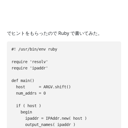
でヒントをもらったので Ruby で書いてみた。
#! /usr/bin/env ruby

require 'resolv'

require 'ipaddr'

def main()

  host      = ARGV.shift()

  num_addrs = 0

  if ( host )

    begin

      ipaddr = IPAddr.new( host )

      output_names( ipaddr )
