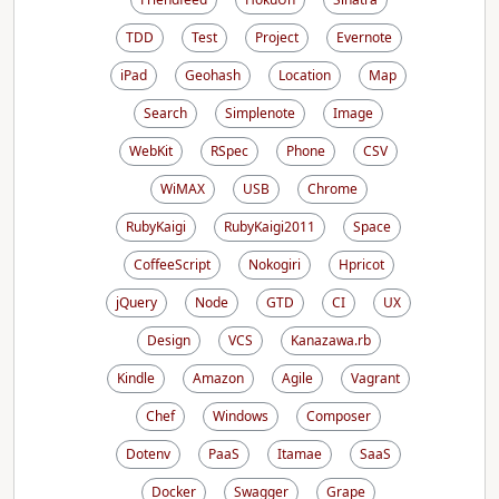
TDD
Test
Project
Evernote
iPad
Geohash
Location
Map
Search
Simplenote
Image
WebKit
RSpec
Phone
CSV
WiMAX
USB
Chrome
RubyKaigi
RubyKaigi2011
Space
CoffeeScript
Nokogiri
Hpricot
jQuery
Node
GTD
CI
UX
Design
VCS
Kanazawa.rb
Kindle
Amazon
Agile
Vagrant
Chef
Windows
Composer
Dotenv
PaaS
Itamae
SaaS
Docker
Swagger
Grape