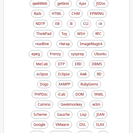
qwikWeb
gettext
Ajax
JSDoc
Rails
HTML
CHM
EPWING
NDTP
EB
IE
CLI
ck
ThinkPad
Toy
WSH
RFC
readline
rlwrap
ImageMagick
epeg
Frenzy
sysprep
Ubuntu
MeCab
DTP
ERD
DBMS
eclipse
Eclipse
Awk
RD
Diigo
XAMPP
RubyGems
PHPDoc
iCab
DOM
YAML
Camino
Geekmonkey
w3m
Scheme
Gauche
Lisp
JSAN
Google
VMware
DSL
SLAX