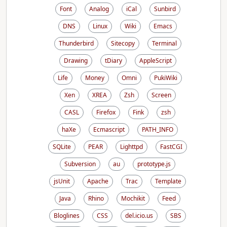
Font
Analog
iCal
Sunbird
DNS
Linux
Wiki
Emacs
Thunderbird
Sitecopy
Terminal
Drawing
tDiary
AppleScript
Life
Money
Omni
PukiWiki
Xen
XREA
Zsh
Screen
CASL
Firefox
Fink
zsh
haXe
Ecmascript
PATH_INFO
SQLite
PEAR
Lighttpd
FastCGI
Subversion
au
prototype.js
jsUnit
Apache
Trac
Template
Java
Rhino
Mochikit
Feed
Bloglines
CSS
del.icio.us
SBS