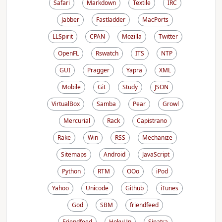
Safari
Markdown
Textile
IRC
Jabber
Fastladder
MacPorts
LLSpirit
CPAN
Mozilla
Twitter
OpenFL
Rswatch
ITS
NTP
GUI
Pragger
Yapra
XML
Mobile
Git
Study
JSON
VirtualBox
Samba
Pear
Growl
Mercurial
Rack
Capistrano
Rake
Win
RSS
Mechanize
Sitemaps
Android
JavaScript
Python
RTM
OOo
iPod
Yahoo
Unicode
Github
iTunes
God
SBM
friendfeed
Friendfeed
HokuUn
Sinatra