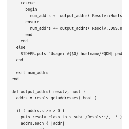
    rescue

      begin

        num_addrs += output_addrs( Resolv::Hosts.ne
      ensure

        num_addrs += output_addrs( Resolv::DNS.new(
      end

    end

  else

    STDERR.puts "Usage: #{$0} hostname/FQDN|ipaddr"

  end

  exit num_addrs

end

def output_addrs( resolv, host )

  addrs = resolv.getaddresses( host )

  if ( addrs.size > 0 )

    puts resolv.class.to_s.sub( /Resolv::/, '' )

    addrs.each { |addr|
