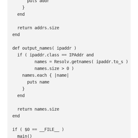
      puts addr

    }

  end

  return addrs.size

end

def output_names( ipaddr )

  if ( ipaddr.class == IPAddr and

         names = Resolv.getnames( ipaddr.to_s ) and

         names.size > 0 )

    names.each { |name|

      puts name

    }

  end

  return names.size

end

if ( $0 == __FILE__ )

  main()
