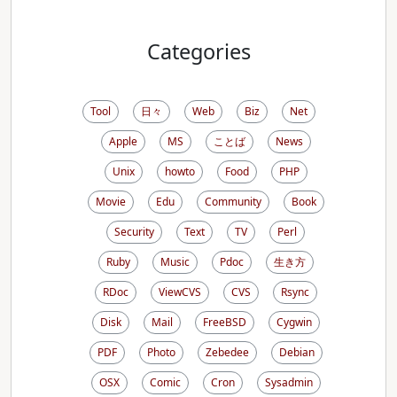
Categories
Tool
日々
Web
Biz
Net
Apple
MS
ことば
News
Unix
howto
Food
PHP
Movie
Edu
Community
Book
Security
Text
TV
Perl
Ruby
Music
Pdoc
生き方
RDoc
ViewCVS
CVS
Rsync
Disk
Mail
FreeBSD
Cygwin
PDF
Photo
Zebedee
Debian
OSX
Comic
Cron
Sysadmin