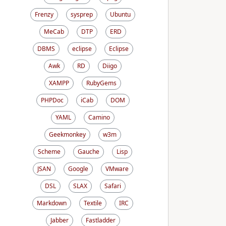
Frenzy
sysprep
Ubuntu
MeCab
DTP
ERD
DBMS
eclipse
Eclipse
Awk
RD
Diigo
XAMPP
RubyGems
PHPDoc
iCab
DOM
YAML
Camino
Geekmonkey
w3m
Scheme
Gauche
Lisp
JSAN
Google
VMware
DSL
SLAX
Safari
Markdown
Textile
IRC
Jabber
Fastladder