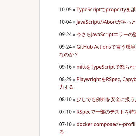
10-05
»
TypeScriptでproper
10-04
»
JavaScriptのAbortがや
09-24
»
今さらJavaScriptエラ
09-24
»
GitHub Actionsで
なのか？
09-16
»
mittをTypeScriptで
08-29
»
PlaywrightをRSpec, C
力する
08-10
»
少しでも例外を安全に扱うために -
07-10
»
RSpecで一部のテストを
07-10
»
docker composeの--
る