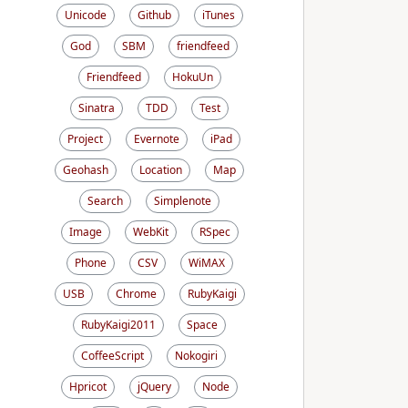
Unicode
Github
iTunes
God
SBM
friendfeed
Friendfeed
HokuUn
Sinatra
TDD
Test
Project
Evernote
iPad
Geohash
Location
Map
Search
Simplenote
Image
WebKit
RSpec
Phone
CSV
WiMAX
USB
Chrome
RubyKaigi
RubyKaigi2011
Space
CoffeeScript
Nokogiri
Hpricot
jQuery
Node