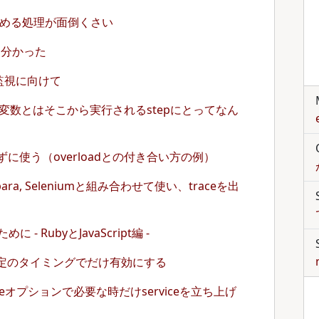
tyを舐める処理が面倒くさい
っと分かった
ーの監視に向けて
言う環境変数とはそこから実行されるstepにとってなん
怒られずに使う（overloadとの付き合い方の例）
apybara, Seleniumと組み合わせて使い、traceを出
 RubyとJavaScript編 -
特定のタイミングでだけ有効にする
profileオプションで必要な時だけserviceを立ち上げ