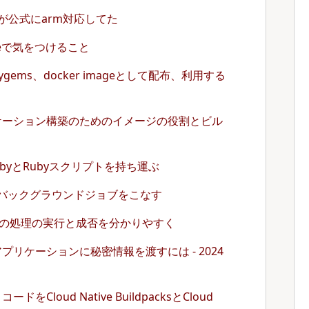
mageが公式にarm対応してた
leaseで気をつけること
gems、docker imageとして配布、利用する
リケーション構築のためのイメージの役割とビル
byとRubyスクリプトを持ち運ぶ
veJobでバックグラウンドジョブをこなす
で長時間の処理の実行と成否を分かりやすく
するアプリケーションに秘密情報を渡すには - 2024
ードをCloud Native BuildpacksとCloud