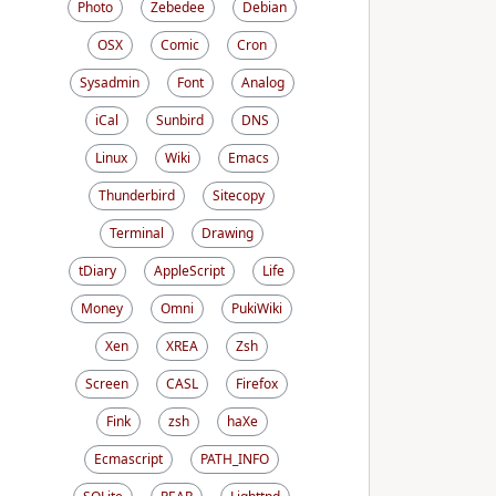
Photo
Zebedee
Debian
OSX
Comic
Cron
Sysadmin
Font
Analog
iCal
Sunbird
DNS
Linux
Wiki
Emacs
Thunderbird
Sitecopy
Terminal
Drawing
tDiary
AppleScript
Life
Money
Omni
PukiWiki
Xen
XREA
Zsh
Screen
CASL
Firefox
Fink
zsh
haXe
Ecmascript
PATH_INFO