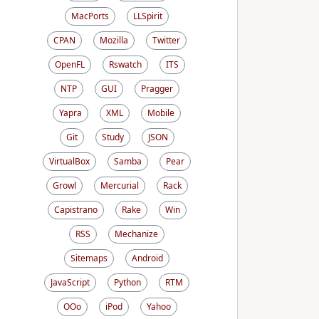
MacPorts
LLSpirit
CPAN
Mozilla
Twitter
OpenFL
Rswatch
ITS
NTP
GUI
Pragger
Yapra
XML
Mobile
Git
Study
JSON
VirtualBox
Samba
Pear
Growl
Mercurial
Rack
Capistrano
Rake
Win
RSS
Mechanize
Sitemaps
Android
JavaScript
Python
RTM
OOo
iPod
Yahoo