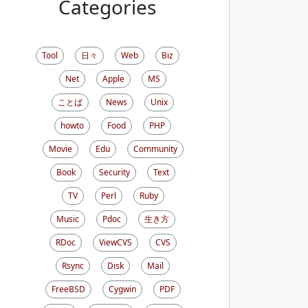
Categories
Tool
日々
Web
Biz
Net
Apple
MS
ことば
News
Unix
howto
Food
PHP
Movie
Edu
Community
Book
Security
Text
TV
Perl
Ruby
Music
Pdoc
生き方
RDoc
ViewCVS
CVS
Rsync
Disk
Mail
FreeBSD
Cygwin
PDF