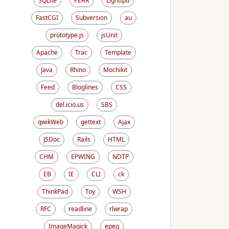
SQLite
PEAR
Lighttpd
FastCGI
Subversion
au
prototype.js
jsUnit
Apache
Trac
Template
Java
Rhino
Mochikit
Feed
Bloglines
CSS
del.icio.us
SBS
qwikWeb
gettext
Ajax
JSDoc
Rails
HTML
CHM
EPWING
NDTP
EB
IE
CLI
ck
ThinkPad
Toy
WSH
RFC
readline
rlwrap
ImageMagick
epeg