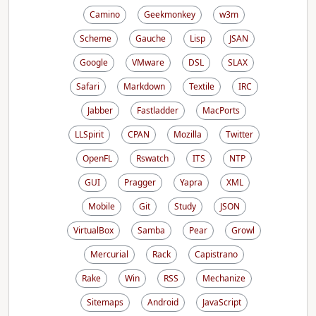
Camino
Geekmonkey
w3m
Scheme
Gauche
Lisp
JSAN
Google
VMware
DSL
SLAX
Safari
Markdown
Textile
IRC
Jabber
Fastladder
MacPorts
LLSpirit
CPAN
Mozilla
Twitter
OpenFL
Rswatch
ITS
NTP
GUI
Pragger
Yapra
XML
Mobile
Git
Study
JSON
VirtualBox
Samba
Pear
Growl
Mercurial
Rack
Capistrano
Rake
Win
RSS
Mechanize
Sitemaps
Android
JavaScript