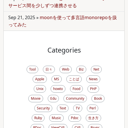
サービス間を少しずつ連携させる
Sep 21, 2025
»
moonを使って多言語monorepoを扱
ってみた
Categories
Tool
日々
Web
Biz
Net
Apple
MS
ことば
News
Unix
howto
Food
PHP
Movie
Edu
Community
Book
Security
Text
TV
Perl
Ruby
Music
Pdoc
生き方
RDoc
ViewCVS
CVS
Rsync