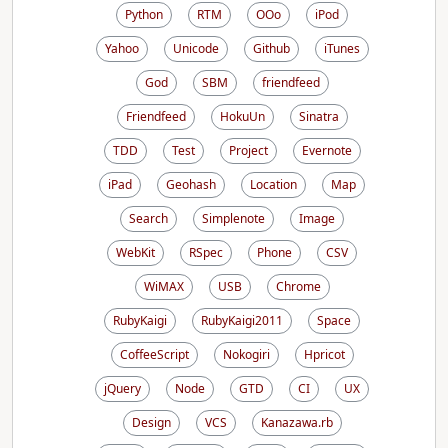
Python
RTM
OOo
iPod
Yahoo
Unicode
Github
iTunes
God
SBM
friendfeed
Friendfeed
HokuUn
Sinatra
TDD
Test
Project
Evernote
iPad
Geohash
Location
Map
Search
Simplenote
Image
WebKit
RSpec
Phone
CSV
WiMAX
USB
Chrome
RubyKaigi
RubyKaigi2011
Space
CoffeeScript
Nokogiri
Hpricot
jQuery
Node
GTD
CI
UX
Design
VCS
Kanazawa.rb