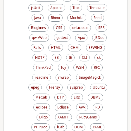
jsUnit
Apache
Trac
Template
Java
Rhino
Mochikit
Feed
Bloglines
CSS
del.icio.us
SBS
qwikWeb
gettext
Ajax
JSDoc
Rails
HTML
CHM
EPWING
NDTP
EB
IE
CLI
ck
ThinkPad
Toy
WSH
RFC
readline
rlwrap
ImageMagick
epeg
Frenzy
sysprep
Ubuntu
MeCab
DTP
ERD
DBMS
eclipse
Eclipse
Awk
RD
Diigo
XAMPP
RubyGems
PHPDoc
iCab
DOM
YAML