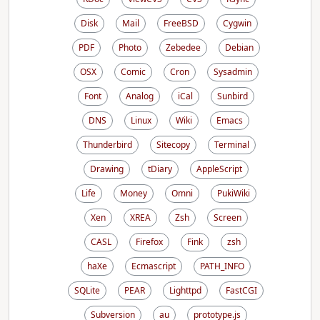
Disk
Mail
FreeBSD
Cygwin
PDF
Photo
Zebedee
Debian
OSX
Comic
Cron
Sysadmin
Font
Analog
iCal
Sunbird
DNS
Linux
Wiki
Emacs
Thunderbird
Sitecopy
Terminal
Drawing
tDiary
AppleScript
Life
Money
Omni
PukiWiki
Xen
XREA
Zsh
Screen
CASL
Firefox
Fink
zsh
haXe
Ecmascript
PATH_INFO
SQLite
PEAR
Lighttpd
FastCGI
Subversion
au
prototype.js