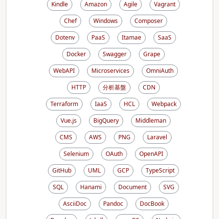
Kindle
Amazon
Agile
Vagrant
Chef
Windows
Composer
Dotenv
PaaS
Itamae
SaaS
Docker
Swagger
Grape
WebAPI
Microservices
OmniAuth
HTTP
分析基盤
CDN
Terraform
IaaS
HCL
Webpack
Vue.js
BigQuery
Middleman
CMS
AWS
PNG
Laravel
Selenium
OAuth
OpenAPI
GitHub
UML
GCP
TypeScript
SQL
Hanami
Document
SVG
AsciiDoc
Pandoc
DocBook