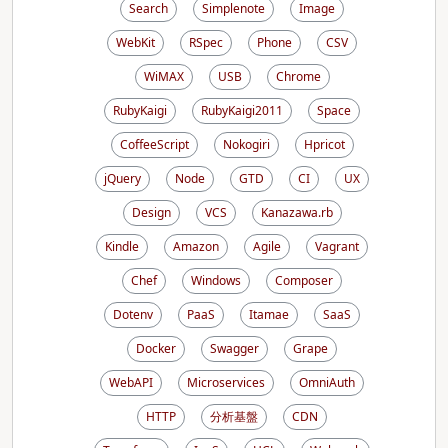
Search
Simplenote
Image
WebKit
RSpec
Phone
CSV
WiMAX
USB
Chrome
RubyKaigi
RubyKaigi2011
Space
CoffeeScript
Nokogiri
Hpricot
jQuery
Node
GTD
CI
UX
Design
VCS
Kanazawa.rb
Kindle
Amazon
Agile
Vagrant
Chef
Windows
Composer
Dotenv
PaaS
Itamae
SaaS
Docker
Swagger
Grape
WebAPI
Microservices
OmniAuth
HTTP
分析基盤
CDN