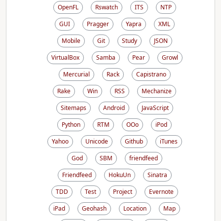
OpenFL
Rswatch
ITS
NTP
GUI
Pragger
Yapra
XML
Mobile
Git
Study
JSON
VirtualBox
Samba
Pear
Growl
Mercurial
Rack
Capistrano
Rake
Win
RSS
Mechanize
Sitemaps
Android
JavaScript
Python
RTM
OOo
iPod
Yahoo
Unicode
Github
iTunes
God
SBM
friendfeed
Friendfeed
HokuUn
Sinatra
TDD
Test
Project
Evernote
iPad
Geohash
Location
Map