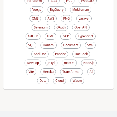
Terraform
IaaS
HCL
Webpack
Vue.js
BigQuery
Middleman
CMS
AWS
PNG
Laravel
Selenium
OAuth
OpenAPI
GitHub
UML
GCP
TypeScript
SQL
Hanami
Document
SVG
AsciiDoc
Pandoc
DocBook
Develop
Jekyll
macOS
Node.js
Vite
Heroku
Transformer
AI
Data
Cloud
Wasm