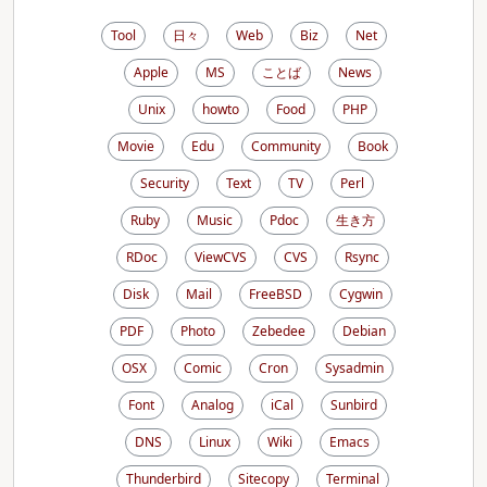
Tool
日々
Web
Biz
Net
Apple
MS
ことば
News
Unix
howto
Food
PHP
Movie
Edu
Community
Book
Security
Text
TV
Perl
Ruby
Music
Pdoc
生き方
RDoc
ViewCVS
CVS
Rsync
Disk
Mail
FreeBSD
Cygwin
PDF
Photo
Zebedee
Debian
OSX
Comic
Cron
Sysadmin
Font
Analog
iCal
Sunbird
DNS
Linux
Wiki
Emacs
Thunderbird
Sitecopy
Terminal