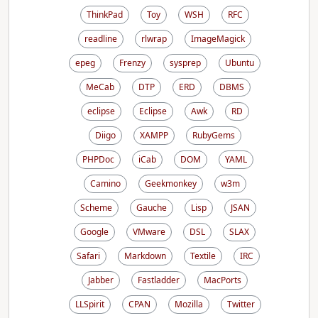
ThinkPad
Toy
WSH
RFC
readline
rlwrap
ImageMagick
epeg
Frenzy
sysprep
Ubuntu
MeCab
DTP
ERD
DBMS
eclipse
Eclipse
Awk
RD
Diigo
XAMPP
RubyGems
PHPDoc
iCab
DOM
YAML
Camino
Geekmonkey
w3m
Scheme
Gauche
Lisp
JSAN
Google
VMware
DSL
SLAX
Safari
Markdown
Textile
IRC
Jabber
Fastladder
MacPorts
LLSpirit
CPAN
Mozilla
Twitter