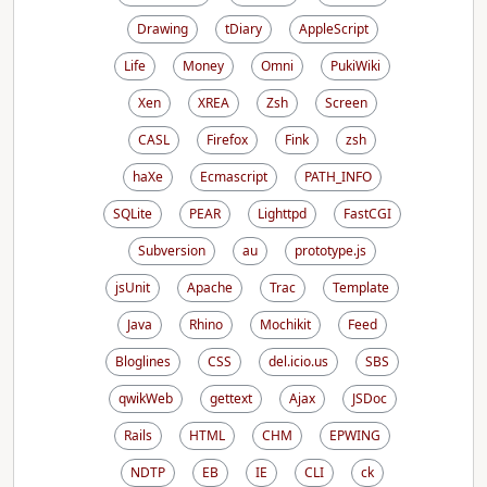
Drawing
tDiary
AppleScript
Life
Money
Omni
PukiWiki
Xen
XREA
Zsh
Screen
CASL
Firefox
Fink
zsh
haXe
Ecmascript
PATH_INFO
SQLite
PEAR
Lighttpd
FastCGI
Subversion
au
prototype.js
jsUnit
Apache
Trac
Template
Java
Rhino
Mochikit
Feed
Bloglines
CSS
del.icio.us
SBS
qwikWeb
gettext
Ajax
JSDoc
Rails
HTML
CHM
EPWING
NDTP
EB
IE
CLI
ck