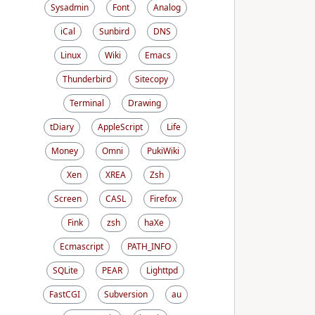
Sysadmin
Font
Analog
iCal
Sunbird
DNS
Linux
Wiki
Emacs
Thunderbird
Sitecopy
Terminal
Drawing
tDiary
AppleScript
Life
Money
Omni
PukiWiki
Xen
XREA
Zsh
Screen
CASL
Firefox
Fink
zsh
haXe
Ecmascript
PATH_INFO
SQLite
PEAR
Lighttpd
FastCGI
Subversion
au