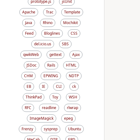
prototype.js
jsUnit
Apache
Trac
Template
Java
Rhino
Mochikit
Feed
Bloglines
CSS
del.icio.us
SBS
qwikWeb
gettext
Ajax
JSDoc
Rails
HTML
CHM
EPWING
NDTP
EB
IE
CLI
ck
ThinkPad
Toy
WSH
RFC
readline
rlwrap
ImageMagick
epeg
Frenzy
sysprep
Ubuntu
MeCab
DTP
ERD