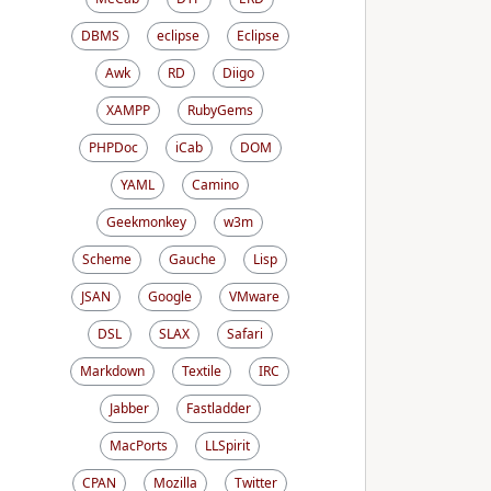
DBMS
eclipse
Eclipse
Awk
RD
Diigo
XAMPP
RubyGems
PHPDoc
iCab
DOM
YAML
Camino
Geekmonkey
w3m
Scheme
Gauche
Lisp
JSAN
Google
VMware
DSL
SLAX
Safari
Markdown
Textile
IRC
Jabber
Fastladder
MacPorts
LLSpirit
CPAN
Mozilla
Twitter