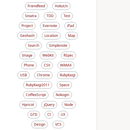
Friendfeed
HokuUn
Sinatra
TDD
Test
Project
Evernote
iPad
Geohash
Location
Map
Search
Simplenote
Image
WebKit
RSpec
Phone
CSV
WiMAX
USB
Chrome
RubyKaigi
RubyKaigi2011
Space
CoffeeScript
Nokogiri
Hpricot
jQuery
Node
GTD
CI
UX
Design
VCS