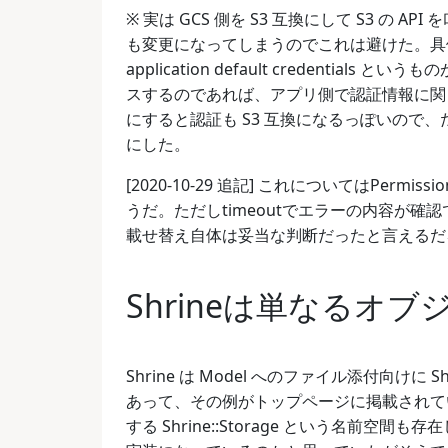
※ 実は GCS 側を S3 互換にして S3 の
も変更になってしまうのでこれは避けた。具体的
application default credential
スするのであれば、アプリ側で認証情報に関して
にすると認証も S3 互換になるっぽいので
にした。
[2020-10-29 追記] これについてはPer
うだ。ただしtimeoutでエラーの内容が
載せ替え自体は妥当な判断だったと言えるだ
Shrineは単なるオ
Shrine は Model へのファイル添付向けに Shrin
あって、その例がトップページに掲載されて
する Shrine::Storage という名前空間