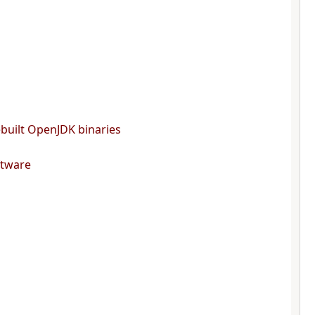
built OpenJDK binaries
ftware