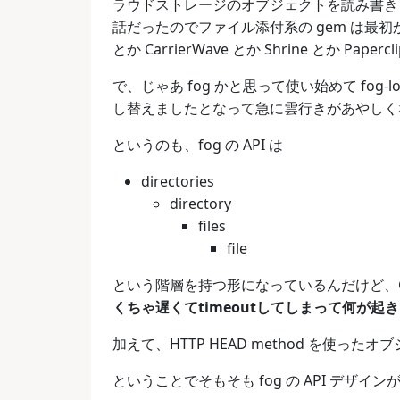
ラウドストレージのオブジェクトを読み書きした
話だったのでファイル添付系の gem は最初から
とか CarrierWave とか Shrine とか Pape
で、じゃあ fog かと思って使い始めて fog-lo
し替えましたとなって急に雲行きがあやしく
というのも、fog の API は
directories
directory
files
file
という階層を持つ形になっているんだけど、G
くちゃ遅くてtimeoutしてしまって何が起
加えて、HTTP HEAD method を使ったオ
ということでそもそも fog の API デザ