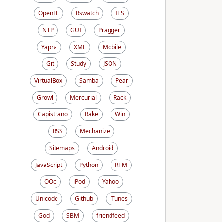
OpenFL
Rswatch
ITS
NTP
GUI
Pragger
Yapra
XML
Mobile
Git
Study
JSON
VirtualBox
Samba
Pear
Growl
Mercurial
Rack
Capistrano
Rake
Win
RSS
Mechanize
Sitemaps
Android
JavaScript
Python
RTM
OOo
iPod
Yahoo
Unicode
Github
iTunes
God
SBM
friendfeed