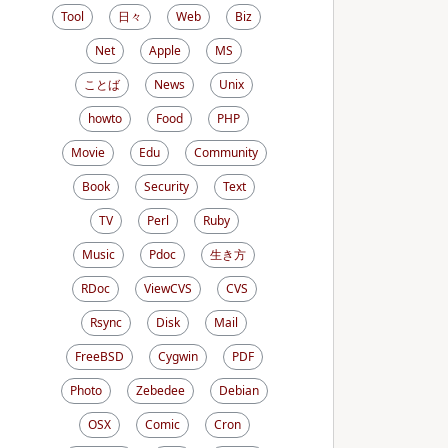
Tool
日々
Web
Biz
Net
Apple
MS
ことば
News
Unix
howto
Food
PHP
Movie
Edu
Community
Book
Security
Text
TV
Perl
Ruby
Music
Pdoc
生き方
RDoc
ViewCVS
CVS
Rsync
Disk
Mail
FreeBSD
Cygwin
PDF
Photo
Zebedee
Debian
OSX
Comic
Cron