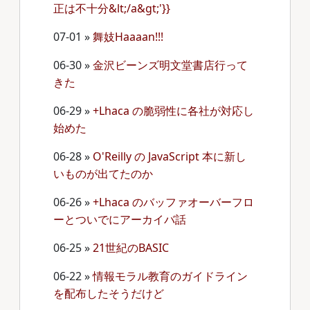
正は不十分&lt;/a&gt;'}}
07-01
»
舞妓Haaaan!!!
06-30
»
金沢ビーンズ明文堂書店行って
きた
06-29
»
+Lhaca の脆弱性に各社が対応し
始めた
06-28
»
O'Reilly の JavaScript 本に新し
いものが出てたのか
06-26
»
+Lhaca のバッファオーバーフロ
ーとついでにアーカイバ話
06-25
»
21世紀のBASIC
06-22
»
情報モラル教育のガイドライン
を配布したそうだけど