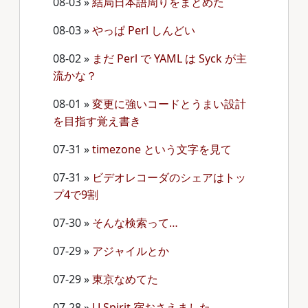
08-03
»
結局日本語周りをまとめた
08-03
»
やっぱ Perl しんどい
08-02
»
まだ Perl で YAML は Syck が主
流かな？
08-01
»
変更に強いコードとうまい設計
を目指す覚え書き
07-31
»
timezone という文字を見て
07-31
»
ビデオレコーダのシェアはトッ
プ4で9割
07-30
»
そんな検索って…
07-29
»
アジャイルとか
07-29
»
東京なめてた
07-28
»
LLSpirit 宿おさえました