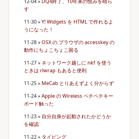
12-04
»
DQ4終了、10年来の恨みを晴ら
す
11-30
»
Y! Widgets を HTML で作れるよ
うになった！
11-28
»
OSX の ブラウザの accesskey の
動作にちょこちょこ困る
11-27
»
ネットワーク越しに nkf を使う
ときは rlwrap もあると便利
11-25
»
MeCab とりあえずよく分からず
11-24
»
Apple の Wireless ペチペチキー
ボード触った
11-23
»
自分自身が起動されたかどうか
を確認
11-22
»
タイピング