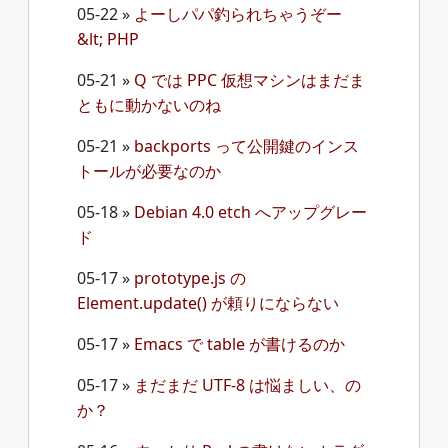
05-22
»
よーしパパ釣られちゃうぞー
&lt; PHP
05-21
»
Q では PPC 仮想マシンはまだま
ともに動かないのね
05-21
»
backports って公開鍵のインス
トールが必要なのか
05-18
»
Debian 4.0 etch へアップグレー
ド
05-17
»
prototype.js の
Element.update() が頼りにならない
05-17
»
Emacs で table が書けるのか
05-17
»
まだまだ UTF-8 は悩ましい、の
か？