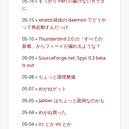
05-16
»
すっかり Perl の書けないカラダ
に
05-15
»
xinetd 経由の daemon てどうや
って再起動すんだっけ
05-10
»
Thunderbird 2.0 の「すべての
新着」からフィードが漏れるような？
05-09
»
SourceForge.net: Spyc 0.3 beta
is out
05-08
»
ちょっと環境整備
05-07
»
めがねゲット
05-05
»
Jabber はちょっと面倒なのかも
05-04
»
めがね買った
05-04
»
irc とか im とか